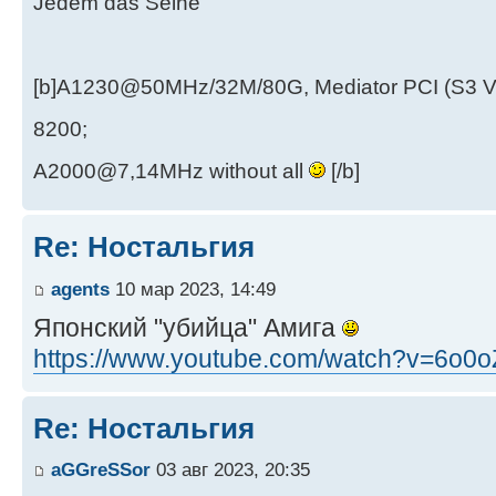
Jedem das Seine
[b]A1230@50MHz/32M/80G, Mediator PCI (S3 
8200;
A2000@7,14MHz without all
[/b]
Re: Ностальгия
agents
10 мар 2023, 14:49
Японский "убийца" Амига
https://www.youtube.com/watch?v=6o0
Re: Ностальгия
aGGreSSor
03 авг 2023, 20:35