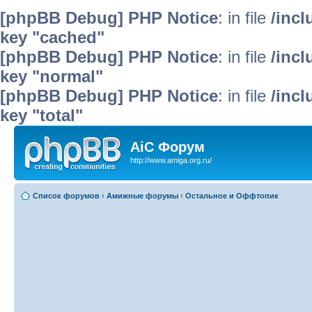
[phpBB Debug] PHP Notice
: in file
/inc
key "cached"
[phpBB Debug] PHP Notice
: in file
/inc
key "normal"
[phpBB Debug] PHP Notice
: in file
/inc
key "total"
AiC Форум
http://www.amiga.org.ru/
Список форумов
‹
Амижные форумы
‹
Остальное и Оффтопик