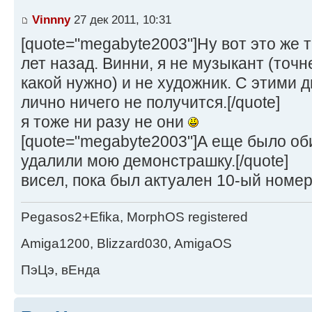
Vinnny
27 дек 2011, 10:31
[quote="megabyte2003"]Ну вот это же 
лет назад. Винни, я не музыкант (точн
какой нужно) и не художник. С этими 
лично ничего не получится.[/quote]
я тоже ни разу не они
[quote="megabyte2003"]А еще было оби
удалили мою демонстрашку.[/quote]
висел, пока был актуален 10-ый номер
Pegasos2+Efika, MorphOS registered
Amiga1200, Blizzard030, AmigaOS
ПэЦэ, вЕнда