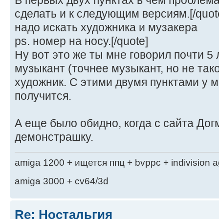
В первых двух пунктах в чем проблем
сделать и к следующим версиям.[/quot
надо искать художника и музакера
ps. номер на носу.[/quote]
Ну вот это же ты мне говорил почти 5 
музыкант (точнее музыкант, но не тако
художник. С этими двумя пунктами у м
получится.
А еще было обидно, когда с сайта До
демонстрашку.
amiga 1200 + ищется ппц + bvppc + indivision 
amiga 3000 + cv64/3d
Re: Ностальгия