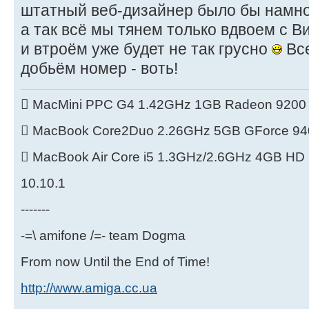
штатный веб-дизайнер было бы намно
а так всё мы тянем только вдвоем с В
и втроём уже будет не так грусно
Все
добьём номер - воть!
 MacMini PPC G4 1.42GHz 1GB Radeon 9200
 MacBook Core2Duo 2.26GHz 5GB GForce 9
 MacBook Air Core i5 1.3GHz/2.6GHz 4GB H
10.10.1
-------
-=\ amifone /=- team Dogma
From now Until the End of Time!
http://www.amiga.cc.ua