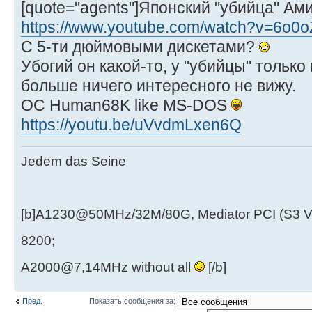
[quote="agents"]Японский "убийца" Ам
https://www.youtube.com/watch?v=6o0
С 5-ти дюймовыми дискетами?
Убогий он какой-то, у "убийцы" тольк
больше ничего интересного не вижу.
ОС Human68K like MS-DOS
https://youtu.be/uVvdmLxen6Q
Jedem das Seine
[b]A1230@50MHz/32M/80G, Mediator PCI (S3 
8200;
A2000@7,14MHz without all
[/b]
Пред.
Показать сообщения за: