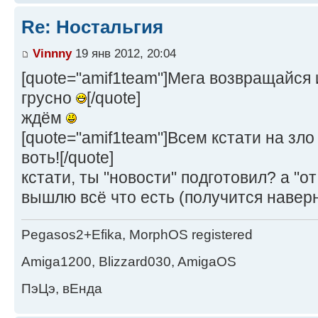
Re: Ностальгия
Vinnny
19 янв 2012, 20:04
[quote="amif1team"]Мега возвращайся 
грусно
[/quote]
ждём
[quote="amif1team"]Всем кстати на зл
воть![/quote]
кстати, ты "новости" подготовил? а "о
вышлю всё что есть (получится наверн
Pegasos2+Efika, MorphOS registered
Amiga1200, Blizzard030, AmigaOS
ПэЦэ, вЕнда