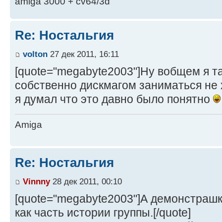
amiga 3000 + cv64/3d
Re: Ностальгия
volton
27 дек 2011, 16:11
[quote="megabyte2003"]Ну вобщем я та
собственно дискмагом заниматься не х
я думал что это давно было понятно
Amiga
Re: Ностальгия
Vinnny
28 дек 2011, 00:10
[quote="megabyte2003"]А демонстраш
как часть истории группы.[/quote]