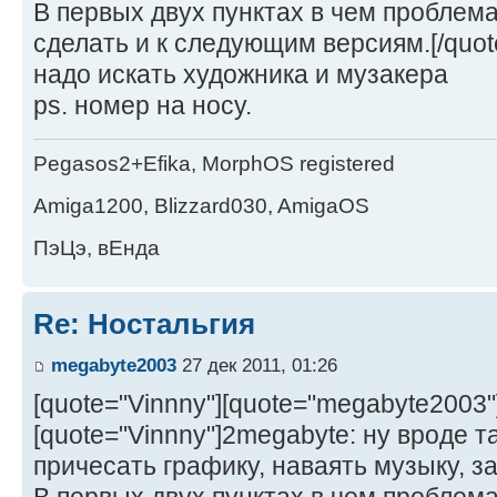
В первых двух пунктах в чем проблем
сделать и к следующим версиям.[/quot
надо искать художника и музакера
ps. номер на носу.
Pegasos2+Efika, MorphOS registered
Amiga1200, Blizzard030, AmigaOS
ПэЦэ, вЕнда
Re: Ностальгия
megabyte2003
27 дек 2011, 01:26
[quote="Vinnny"][quote="megabyte2003"
[quote="Vinnny"]2megabyte: ну вроде т
причесать графику, наваять музыку, з