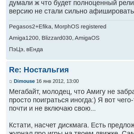
думали ж что будет полноценный рели
версию не стали сильно афишироват
Pegasos2+Efika, MorphOS registered
Amiga1200, Blizzard030, AmigaOS
ПэЦэ, вЕнда
Re: Ностальгия
Dimouse
16 янв 2012, 13:00
Мегабайт, молодец, что Амигу не заб
просто поиграться иногда:) Я вот чего
почти и не включаю свою...
Кстати, насчет дискмага. Есть предло
журнал про игры на твоем движке. Са