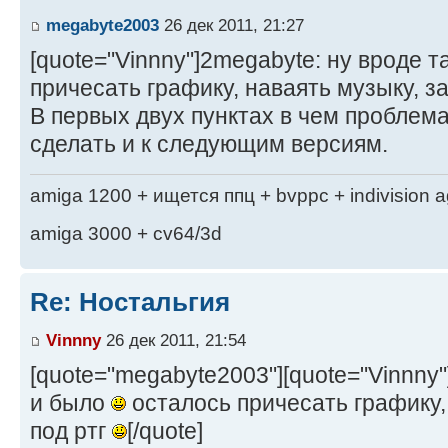
megabyte2003
26 дек 2011, 21:27
[quote="Vinnny"]2megabyte: ну вроде т
причесать графику, наваять музыку, з
В первых двух пунктах в чем проблем
сделать и к следующим версиям.
amiga 1200 + ищется ппц + bvppc + indivision 
amiga 3000 + cv64/3d
Re: Ностальгия
Vinnny
26 дек 2011, 21:54
[quote="megabyte2003"][quote="Vinnny"
и было
осталось причесать графику,
под ртг
[/quote]