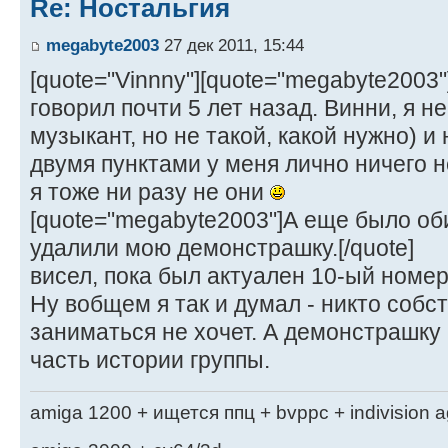
Re: Ностальгия
megabyte2003
27 дек 2011, 15:44
[quote="Vinnny"][quote="megabyte2003"
говорил почти 5 лет назад. Винни, я н
музыкант, но не такой, какой нужно) и
двумя пунктами у меня лично ничего не
я тоже ни разу не они
[quote="megabyte2003"]А еще было оби
удалили мою демонстрашку.[/quote]
висел, пока был актуален 10-ый номер.
Ну вобщем я так и думал - никто собс
заниматься не хочет. А демонстрашку
часть истории группы.
amiga 1200 + ищется ппц + bvppc + indivision 