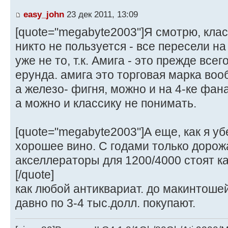
easy_john
23 дек 2011, 13:09
[quote="megabyte2003"]Я смотрю, кла
никто не пользуется - все пересели н
уже не то, т.к. Амига - это прежде всего
ерунда. амига это торговая марка воо
а железо- фигня, можно и на 4-ке фан
а можно и классику не понимать.
[quote="megabyte2003"]А еще, как я уб
хорошее вино. С годами только дорожа
акселлераторы для 1200/4000 стоят как
[/quote]
как любой антиквариат. до макинтошей
давно по 3-4 тыс.долл. покупают.