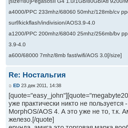
[size=80]PegasosII G4 1.0/1Gb/80Gb/Ati 9200
a4000/PPC 233mhz/68060 50mhz/128mb/cv ppc/
surf/kickflash/indivision/AOS3.9-4.0
a1200/PPC 200mhz/68040 25mhz/256mb/bv ppc/de
3.9-4.0
a600/68000 7mhz/8mb fast/wifi/AOS 3.0[/size]
Re: Ностальгия
ED
23 дек 2011, 14:38
[quote="easy_john"][quote="megabyte2
уже практически никто не пользуется -
MorphOS/AOS 4. А это уже не то, т.к. А
железо.[/quote]
ерунда. амига это торговая марка вооб