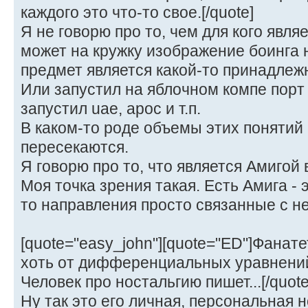
каждого это что-то свое.[/quote]
Я не говорю про то, чем для кого явля
может на кружку изображение боинга н
предмет является какой-то принадлеж
Или запустил на яблочном компе порт
запустил uae, арос и т.п.
В каком-то роде объемы этих понятий 
пересекаются.
Я говорю про то, что является Амигой
Моя точка зрения такая. Есть Амига - э
то направления просто связанные с не
[quote="easy_john"][quote="ED"]Фанате
хоть от дифференциальных уравнен
Человек про ностальгию пишет...[/quote
Ну так это его личная, персональная н