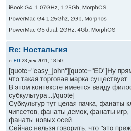
iBook G4, 1.07GHz, 1.25Gb, MorphOS
PowerMac G4 1.25Ghz, 2Gb, Morphos
PowerMac G5 dual, 2GHz, 4Gb, MorphOS
Re: Ностальгия
ED
23 дек 2011, 18:50
[quote="easy_john"][quote="ED"]Ну прям
что такая торговая марка существует.
В этом контексте имеется ввиду фило
субкультура...[/quote]
Субкультур тут целая пачка, фанаты 
чипсетов, фанаты демок, фанаты игр,
фанаты новых осей.
Сейчас нельзя говорить, что "это преж