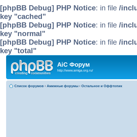
[phpBB Debug] PHP Notice
: in file
/inc
key "cached"
[phpBB Debug] PHP Notice
: in file
/inc
key "normal"
[phpBB Debug] PHP Notice
: in file
/inc
key "total"
AiC Форум
http://www.amiga.org.ru/
Список форумов
‹
Амижные форумы
‹
Остальное и Оффтопик