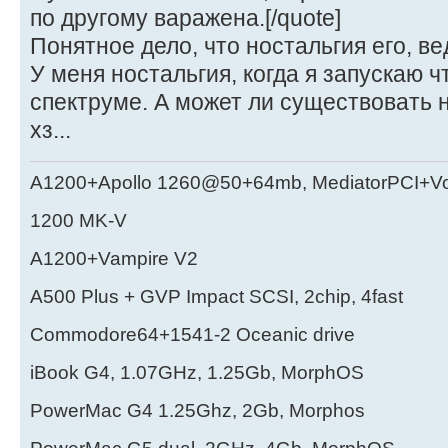
по другому варажена.[/quote]
Понятное дело, что ностальгия его, в
У меня ностальгия, когда я запускаю ч
спектруме. А может ли существовать н
хз...
A1200+Apollo 1260@50+64mb, MediatorPCI+V
1200 MK-V
A1200+Vampire V2
А500 Plus + GVP Impact SCSI, 2chip, 4fast
Commodore64+1541-2 Oceanic drive
iBook G4, 1.07GHz, 1.25Gb, MorphOS
PowerMac G4 1.25Ghz, 2Gb, Morphos