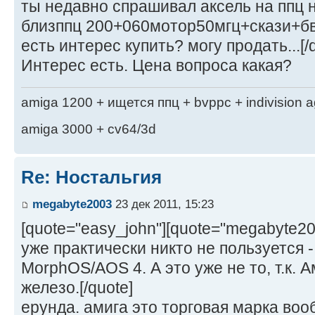
ты недавно спрашивал аксель на ппц н
близппц 200+060мотор50мгц+скази+б
есть интерес купить? могу продать...[/
Интерес есть. Цена вопроса какая?
amiga 1200 + ищется ппц + bvppc + indivision 
amiga 3000 + cv64/3d
Re: Ностальгия
megabyte2003
23 дек 2011, 15:23
[quote="easy_john"][quote="megabyte2
уже практически никто не пользуется -
MorphOS/AOS 4. А это уже не то, т.к. А
железо.[/quote]
ерунда. амига это торговая марка вооб