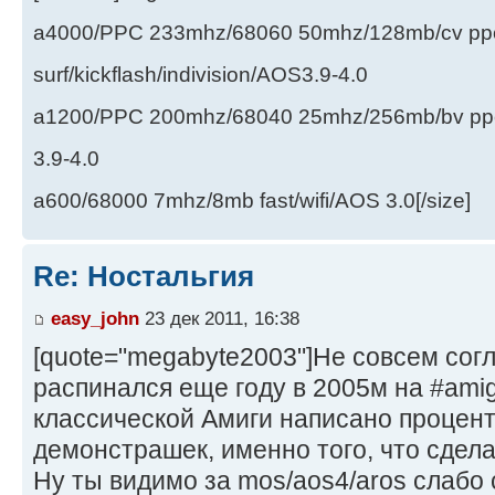
a4000/PPC 233mhz/68060 50mhz/128mb/cv ppc/
surf/kickflash/indivision/AOS3.9-4.0
a1200/PPC 200mhz/68040 25mhz/256mb/bv ppc/de
3.9-4.0
a600/68000 7mhz/8mb fast/wifi/AOS 3.0[/size]
Re: Ностальгия
easy_john
23 дек 2011, 16:38
[quote="megabyte2003"]Не совсем согл
распинался еще году в 2005м на #ami
классической Амиги написано процент
демонстрашек, именно того, что сделал
Ну ты видимо за mos/aos4/aros слабо