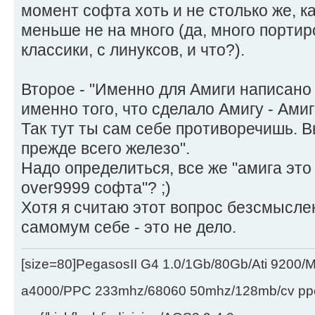
момент софта хоть и не столько же, ка
меньше не на много (да, много портиров
классики, с линуксов, и что?).
Второе - "Именно для Амиги написано 
именно того, что сделало Амигу - Амиг
Так тут ты сам себе противоречишь. В
прежде всего железо".
Надо определиться, все же "амига это
over9999 софта"? ;)
Хотя я считаю этот вопрос безсмысле
самомум себе - это не дело.
[size=80]PegasosII G4 1.0/1Gb/80Gb/Ati 9200
a4000/PPC 233mhz/68060 50mhz/128mb/cv ppc/