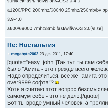
surf/kickflash/indivision/AOS3.9-4.0
a1200/PPC 200mhz/68040 25mhz/256mb/bv ppc/de
3.9-4.0
a600/68000 7mhz/8mb fast/wifi/AOS 3.0[/size]
Re: Ностальгия
megabyte2003
23 дек 2011, 17:40
[quote="easy_john"]Так тут ты сам се
было "Амига - это прежде всего железо
Надо определиться, все же "амига это
over9999 софта"?
Хотя я считаю этот вопрос безсмысле
самомум себе - это не дело.[/quote]
Вот ты вроде умный человек, а тролли