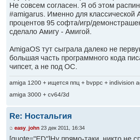
Не совсем согласен. Я об этом распин
#amigarus. Именно для классической 
процентов 95 софта/игр/демонстрашек,
сделало Амигу - Амигой.
AmigaOS тут сыграла далеко не перву
большая часть программного кода пис
чипсет, а не под ОС.
amiga 1200 + ищется ппц + bvppc + indivision 
amiga 3000 + cv64/3d
Re: Ностальгия
easy_john
23 дек 2011, 16:34
[quote="ED"]Ну прямо-таки, никто не сп