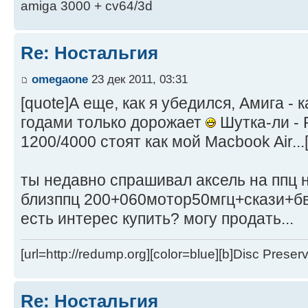
amiga 3000 + cv64/3d
Re: Ностальгия
omegaone
23 дек 2011, 03:31
[quote]А еще, как я убедился, Амига - 
годами только дорожает
Шутка-ли -
1200/4000 стоят как мой Macbook Air...[
ты недавно спрашивал аксель на ппц н
близппц 200+060мотор50мгц+скази+б
есть интерес купить? могу продать...
[url=http://redump.org][color=blue][b]Disc Preservat
Re: Ностальгия