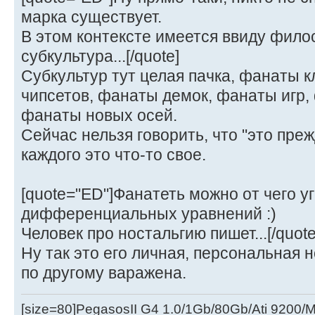
марка существует.
В этом контексте имеется ввиду фило
субкультура...[/quote]
Субкультур тут целая пачка, фанаты 
чипсетов, фанаты демок, фанаты игр,
фанаты новых осей.
Сейчас нельзя говорить, что "это преж
каждого это что-то свое.
[quote="ED"]Фанатеть можно от чего уг
дифференциальных уравнений :)
Человек про ностальгию пишет...[/quote
Ну так это его личная, персональная н
по другому варажена.
[size=80]PegasosII G4 1.0/1Gb/80Gb/Ati 9200