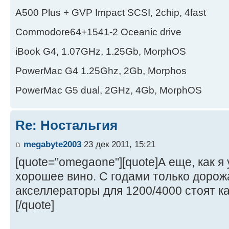
А500 Plus + GVP Impact SCSI, 2chip, 4fast
Commodore64+1541-2 Oceanic drive
iBook G4, 1.07GHz, 1.25Gb, MorphOS
PowerMac G4 1.25Ghz, 2Gb, Morphos
PowerMac G5 dual, 2GHz, 4Gb, MorphOS
Re: Ностальгия
megabyte2003
23 дек 2011, 15:21
[quote="omegaone"][quote]А еще, как я 
хорошее вино. С годами только доро
акселлераторы для 1200/4000 стоят как
[/quote]