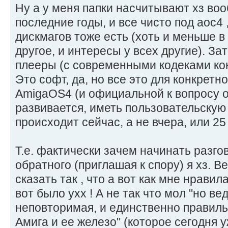
Ну а у меня папки насчитывают хз воо
последние годы, и все чисто под аос4 ,
дискмагов тоже есть (хоть и меньше в 
другое, и интересы у всех другие). За
плееры (с современными кодеками коне
Это софт, да, но все это для конкретн
AmigaOS4 (и официальной к вопросу о)
развивается, иметь пользовательскую б
происходит сейчас, а не вчера, или 25
Т.е. фактически зачем начинать разго
обратного (приглашая к спору) я хз. 
сказать так , что а вот как мне нравил
вот было ухх ! А не так что мол "но в
неповторимая, и единственно правиль
Амига и ее железо" (которое сегодня 