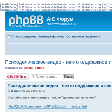
[phpBB Debug] PHP Notice
: in file
/includes/db/dbal.php
on line
112
:
Undefined array key "c
[phpBB Debug] PHP Notice
: in file
/includes/db/dbal.php
on line
113
:
Undefined array key "no
[phpBB Debug] PHP Notice
: in file
/includes/db/dbal.php
on line
114
:
Undefined array key "tot
AiC Форум
http://www.amiga.org.ru/
Список форумов
‹
Амижные форумы
‹
Остальное и Оффтопик
Психоделическое видео - нечто олдфажное и
Модераторы:
striimii
,
Vinnny
Ответить
Психоделическое видео - нечто олдфажное и свя
BigWally
25 дек 2016, 23:11
Cлучайно нагуглил введя в поиске "грузинские амижники":
http://2234796.mindmix.ru/3849-212-psih ... eo-1.zhtml