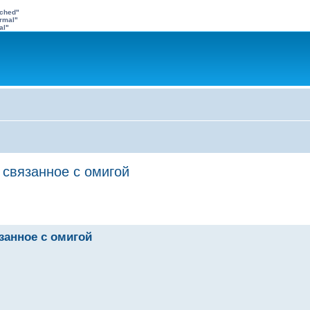
ached"
rmal"
al"
 связанное с омигой
занное с омигой