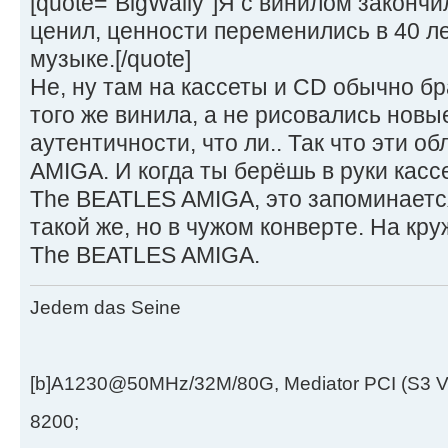
[quote="BigWally"]Я с винилом закончил
ценил, ценности переменились в 40 ле
музыке.[/quote]
Не, ну там на кассеты и CD обычно б
того же винила, а не рисовались новые
аутентичности, что ли.. Так что эти о
AMIGA. И когда ты берёшь в руки касс
The BEATLES AMIGA, это запоминаетс
такой же, но в чужом конверте. На кру
The BEATLES AMIGA.
Jedem das Seine
[b]A1230@50MHz/32M/80G, Mediator PCI (S3 
8200;