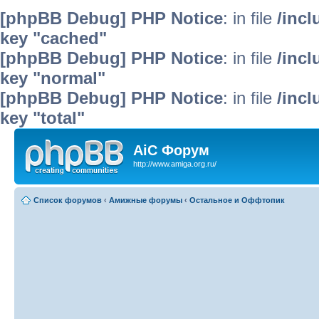
[phpBB Debug] PHP Notice
: in file
/inc
key "cached"
[phpBB Debug] PHP Notice
: in file
/inc
key "normal"
[phpBB Debug] PHP Notice
: in file
/inc
key "total"
AiC Форум
http://www.amiga.org.ru/
Список форумов
‹
Амижные форумы
‹
Остальное и Оффтопик