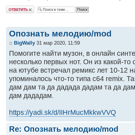
Ответить
Опознать мелодию/mod
BigWally
31 мар 2020, 11:59
Помогите найти музон, в онлайн синт
несколько первых нот. Он из какой-то 
на ютубе встрeчал ремикс лет 10-12 н
упоминалось что-то типа c64 remix. Т
дам дам та да дадада дадам та да да
дам дададам.
https://yadi.sk/d/IIHrMucMkkwVVQ
Re: Опознать мелодию/mod