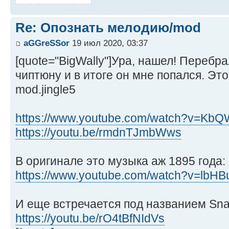
Re: Опознать мелодию/mod
aGGreSSor
19 июл 2020, 03:37
[quote="BigWally"]Ура, нашел! Перебр
чиптюну и в итоге он мне попался. Это 
mod.jingle5
https://www.youtube.com/watch?v=Kb
https://youtu.be/rmdnTJmbWws
В оригинале это музыка аж 1895 года:
https://www.youtube.com/watch?v=lbHB
И еще встречается под названием Sna
https://youtu.be/rO4tBfNIdVs