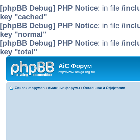
[phpBB Debug] PHP Notice
: in file
/inc
key "cached"
[phpBB Debug] PHP Notice
: in file
/inc
key "normal"
[phpBB Debug] PHP Notice
: in file
/inc
key "total"
AiC Форум
http://www.amiga.org.ru/
Список форумов
‹
Амижные форумы
‹
Остальное и Оффтопик