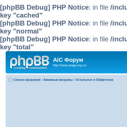
[phpBB Debug] PHP Notice
: in file
/inc
key "cached"
[phpBB Debug] PHP Notice
: in file
/inc
key "normal"
[phpBB Debug] PHP Notice
: in file
/inc
key "total"
AiC Форум
http://www.amiga.org.ru/
Список форумов
‹
Амижные форумы
‹
Остальное и Оффтопик