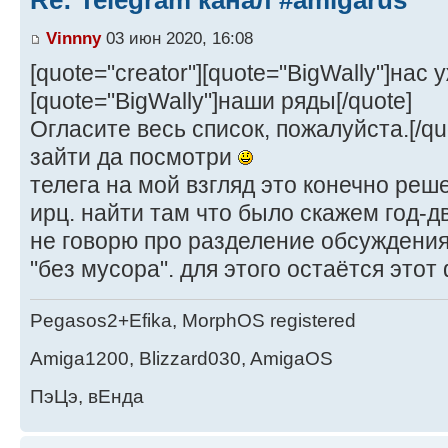
Re: Telegram канал #amigarus
Vinnny
03 июн 2020, 16:08
[quote="creator"][quote="BigWally"]нас у
[quote="BigWally"]наши ряды[/quote]
Огласите весь список, пожалуйста.[/qu
зайти да посмотри
телега на мой взгляд это конечно реш
ирц. найти там что было скажем год-д
не говорю про разделение обсуждени
"без мусора". для этого остаётся это
Pegasos2+Efika, MorphOS registered
Amiga1200, Blizzard030, AmigaOS
ПэЦэ, вЕнда