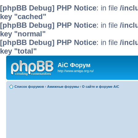
[phpBB Debug] PHP Notice
: in file
/inc
key "cached"
[phpBB Debug] PHP Notice
: in file
/inc
key "normal"
[phpBB Debug] PHP Notice
: in file
/inc
key "total"
AiC Форум
http://www.amiga.org.ru/
Список форумов
‹
Амижные форумы
‹
О сайте и форуме AiC