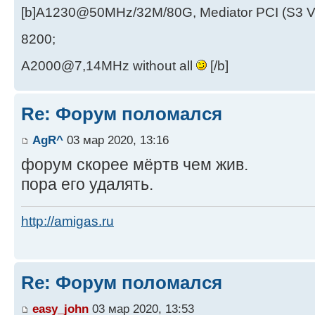
[b]A1230@50MHz/32M/80G, Mediator PCI (S3 
8200;
A2000@7,14MHz without all
[/b]
Re: Форум поломался
AgR^
03 мар 2020, 13:16
форум скорее мёртв чем жив.
пора его удалять.
http://amigas.ru
Re: Форум поломался
easy_john
03 мар 2020, 13:53