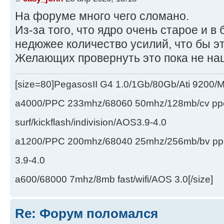
На форуме много чего сломано.
Из-за того, что ядро очень старое и в 
недюжее количество усилий, что бы эт
Желающих провернуть это пока не на
[size=80]PegasosII G4 1.0/1Gb/80Gb/Ati 9200
a4000/PPC 233mhz/68060 50mhz/128mb/cv ppc/
surf/kickflash/indivision/AOS3.9-4.0
a1200/PPC 200mhz/68040 25mhz/256mb/bv ppc/de
3.9-4.0
a600/68000 7mhz/8mb fast/wifi/AOS 3.0[/size]
Re: Форум поломался