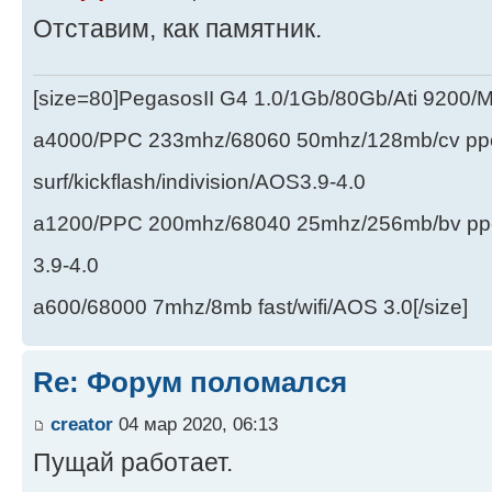
Отставим, как памятник.
[size=80]PegasosII G4 1.0/1Gb/80Gb/Ati 9200
a4000/PPC 233mhz/68060 50mhz/128mb/cv ppc/
surf/kickflash/indivision/AOS3.9-4.0
a1200/PPC 200mhz/68040 25mhz/256mb/bv ppc/de
3.9-4.0
a600/68000 7mhz/8mb fast/wifi/AOS 3.0[/size]
Re: Форум поломался
creator
04 мар 2020, 06:13
Пущай работает.