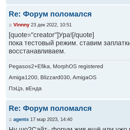
Re: Форум поломался
Vinnny
23 дек 2022, 10:51
[quote="creator"]Ура![/quote]
пока тестовый режим. ставим заплатк
восстанавливаем.
Pegasos2+Efika, MorphOS registered
Amiga1200, Blizzard030, AmigaOS
ПэЦэ, вЕнда
Re: Форум поломался
agents
17 мар 2023, 14:40
Ну шо?Сайт- форум жив ещё или ужо в