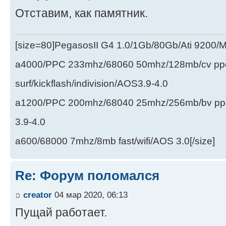
Отставим, как памятник.
[size=80]PegasosII G4 1.0/1Gb/80Gb/Ati 9200
a4000/PPC 233mhz/68060 50mhz/128mb/cv ppc/
surf/kickflash/indivision/AOS3.9-4.0
a1200/PPC 200mhz/68040 25mhz/256mb/bv ppc/de
3.9-4.0
a600/68000 7mhz/8mb fast/wifi/AOS 3.0[/size]
Re: Форум поломался
creator
04 мар 2020, 06:13
Пущай работает.