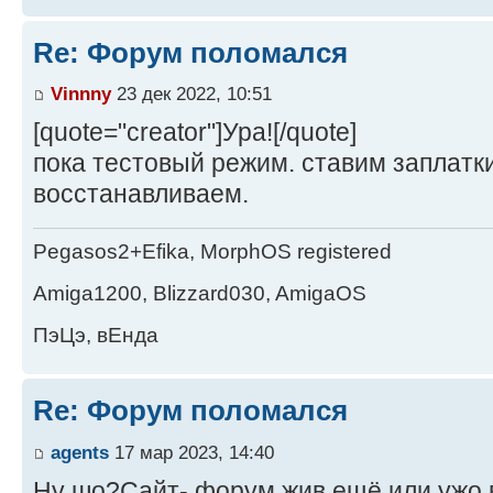
Re: Форум поломался
Vinnny
23 дек 2022, 10:51
[quote="creator"]Ура![/quote]
пока тестовый режим. ставим заплатк
восстанавливаем.
Pegasos2+Efika, MorphOS registered
Amiga1200, Blizzard030, AmigaOS
ПэЦэ, вЕнда
Re: Форум поломался
agents
17 мар 2023, 14:40
Ну шо?Сайт- форум жив ещё или ужо в