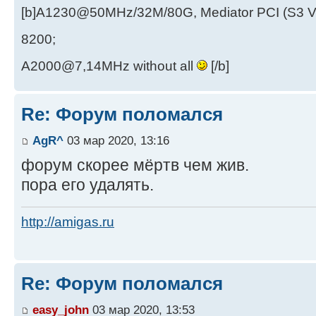
[b]A1230@50MHz/32M/80G, Mediator PCI (S3 
8200;
A2000@7,14MHz without all
[/b]
Re: Форум поломался
AgR^
03 мар 2020, 13:16
форум скорее мёртв чем жив.
пора его удалять.
http://amigas.ru
Re: Форум поломался
easy_john
03 мар 2020, 13:53