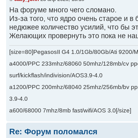
На форуме много чего сломано.
Из-за того, что ядро очень старое и в 
недюжее количество усилий, что бы эт
Желающих провернуть это пока не на
[size=80]PegasosII G4 1.0/1Gb/80Gb/Ati 9200
a4000/PPC 233mhz/68060 50mhz/128mb/cv ppc/
surf/kickflash/indivision/AOS3.9-4.0
a1200/PPC 200mhz/68040 25mhz/256mb/bv ppc/de
3.9-4.0
a600/68000 7mhz/8mb fast/wifi/AOS 3.0[/size]
Re: Форум поломался