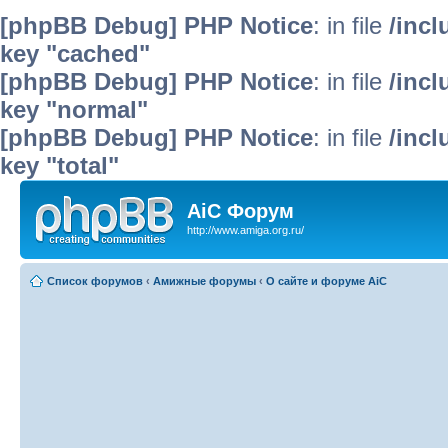
[phpBB Debug] PHP Notice
: in file
/inc
key "cached"
[phpBB Debug] PHP Notice
: in file
/inc
key "normal"
[phpBB Debug] PHP Notice
: in file
/inc
key "total"
AiC Форум
http://www.amiga.org.ru/
Список форумов
‹
Амижные форумы
‹
О сайте и форуме AiC