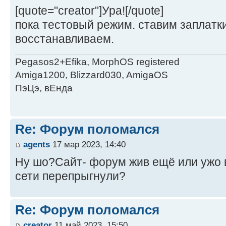
[quote="creator"]Ура![/quote]
пока тестовый режим. ставим заплатк
восстанавливаем.
Pegasos2+Efika, MorphOS registered
Amiga1200, Blizzard030, AmigaOS
ПэЦэ, вЕнда
Re: Форум поломался
agents
17 мар 2023, 14:40
Ну шо?Сайт- форум жив ещё или ужо в
сети перепрыгнули?
Re: Форум поломался
creator
11 май 2023, 15:50