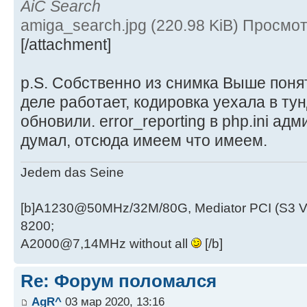
AiC Search
amiga_search.jpg (220.98 KiB) Просмо
[/attachment]
p.S. Собственно из снимка Выше понят
деле работает, кодировка уехала в тун
обновили. error_reporting в php.ini ад
думал, отсюда имеем что имеем.
Jedem das Seine
[b]A1230@50MHz/32M/80G, Mediator PCI (S3 
8200;
A2000@7,14MHz without all
[/b]
Re: Форум поломался
AgR^
03 мар 2020, 13:16