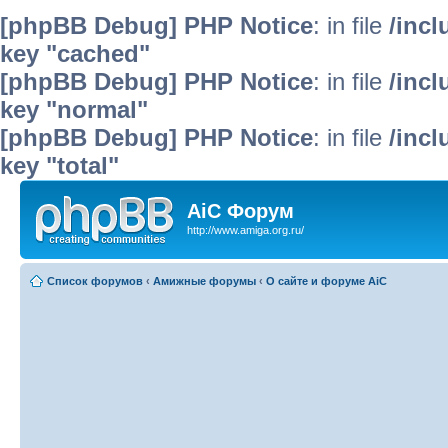
[phpBB Debug] PHP Notice
: in file
/inc
key "cached"
[phpBB Debug] PHP Notice
: in file
/inc
key "normal"
[phpBB Debug] PHP Notice
: in file
/inc
key "total"
AiC Форум
http://www.amiga.org.ru/
Список форумов
‹
Амижные форумы
‹
О сайте и форуме AiC