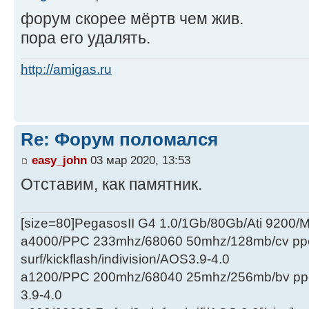
форум скорее мёртв чем жив.
пора его удалять.
http://amigas.ru
Re: Форум поломался
easy_john
03 мар 2020, 13:53
Отставим, как памятник.
[size=80]PegasosII G4 1.0/1Gb/80Gb/Ati 9200
a4000/PPC 233mhz/68060 50mhz/128mb/cv ppc/
surf/kickflash/indivision/AOS3.9-4.0
a1200/PPC 200mhz/68040 25mhz/256mb/bv ppc/de
3.9-4.0