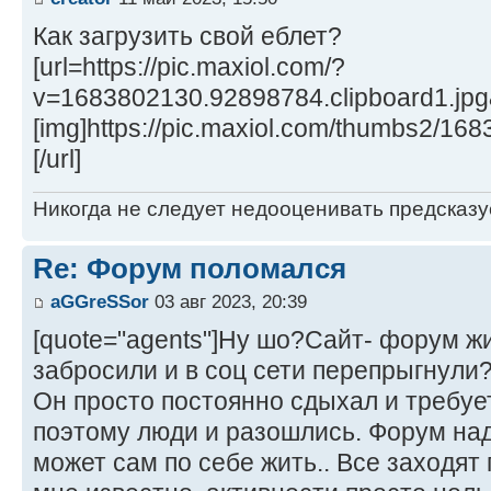
Как загрузить свой еблет?
[url=https://pic.maxiol.com/?
v=1683802130.92898784.clipboard1.jp
[img]https://pic.maxiol.com/thumbs2/16
[/url]
Никогда не следует недооценивать предсказ
Re: Форум поломался
aGGreSSor
03 авг 2023, 20:39
[quote="agents"]Ну шо?Сайт- форум ж
забросили и в соц сети перепрыгнули?[
Он просто постоянно сдыхал и требуе
поэтому люди и разошлись. Форум над
может сам по себе жить.. Все заходят