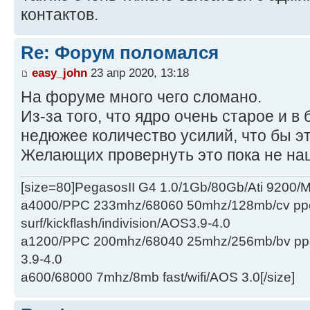
контактов.
Re: Форум поломался
easy_john
23 апр 2020, 13:18
На форуме много чего сломано.
Из-за того, что ядро очень старое и в 
недюжее количество усилий, что бы эт
Желающих провернуть это пока не на
[size=80]PegasosII G4 1.0/1Gb/80Gb/Ati 9200
a4000/PPC 233mhz/68060 50mhz/128mb/cv ppc/
surf/kickflash/indivision/AOS3.9-4.0
a1200/PPC 200mhz/68040 25mhz/256mb/bv ppc/de
3.9-4.0
a600/68000 7mhz/8mb fast/wifi/AOS 3.0[/size]