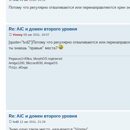
Потому что регулярно отваливаются или перенаправляются хрен зн
Re: AiC и домен второго уровня
Vinnny
09 авг 2011, 19:07
[quote="lvd2"]Потому что регулярно отваливаются или перенаправля
ты знаешь "правые" места?
Pegasos2+Efika, MorphOS registered
Amiga1200, Blizzard030, AmigaOS
ПэЦэ, вЕнда
Re: AiC и домен второго уровня
lvd2
12 авг 2011, 21:29
Знаю одно такое место, называется "Vinnny".