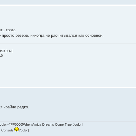
ть тогда.
 просто резерв, никогда не расчитывался как основной.
OS3.9-4.0
.0
я крайне редко.
olor=#FF0000]When Amiga Dreams Come True![/color]
m Console
[/color]