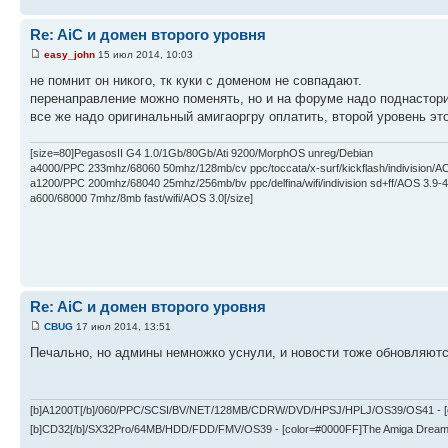
Re: AiC и домен второго уровня
easy_john
15 июл 2014, 10:03
не помнит он никого, тк куки с доменом не совпадают.
перенаправление можно поменять, но и на форуме надо поднастори
все же надо оригинальный амигаоргру оплатить, второй уровень это
[size=80]PegasosII G4 1.0/1Gb/80Gb/Ati 9200/MorphOS unreg/Debian
a4000/PPC 233mhz/68060 50mhz/128mb/cv ppc/toccata/x-surf/kickflash/indivision/A
a1200/PPC 200mhz/68040 25mhz/256mb/bv ppc/delfina/wifi/indivision sd+ff/AOS 3.9-4
a600/68000 7mhz/8mb fast/wifi/AOS 3.0[/size]
Re: AiC и домен второго уровня
CBUG
17 июл 2014, 13:51
Печально, но админы немножко уснули, и новости тоже обновляютс
[b]A1200T[/b]/060/PPC/SCSI/BV/NET/128MB/CDRW/DVD/HPSJ/HPLJ/OS39/OS41 - [c
[b]CD32[/b]/SX32Pro/64MB/HDD/FDD/FMV/OS39 - [color=#0000FF]The Amiga Drea