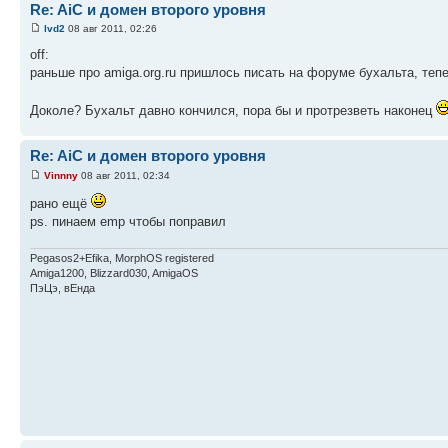
Re: AiC и домен второго уровня
lvd2
08 авг 2011, 02:26
off:
раньше про amiga.org.ru пришлось писать на форуме бухальта, тепер
Доколе? Бухальт давно кончился, пора бы и протрезветь наконец
Re: AiC и домен второго уровня
Vinnny
08 авг 2011, 02:34
рано ещё
ps. пинаем emp чтобы поправил
Pegasos2+Efika, MorphOS registered
Amiga1200, Blizzard030, AmigaOS
ПэЦэ, вЕнда