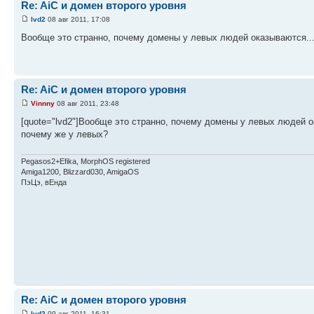
Re: AiC и домен второго уровня
lvd2
08 авг 2011, 17:08
Вообще это странно, почему домены у левых людей оказываются..
Re: AiC и домен второго уровня
Vinnny
08 авг 2011, 23:48
[quote="lvd2"]Вообще это странно, почему домены у левых людей ок
почему же у левых?
Pegasos2+Efika, MorphOS registered
Amiga1200, Blizzard030, AmigaOS
ПэЦэ, вЕнда
Re: AiC и домен второго уровня
lvd2
09 авг 2011, 16:31