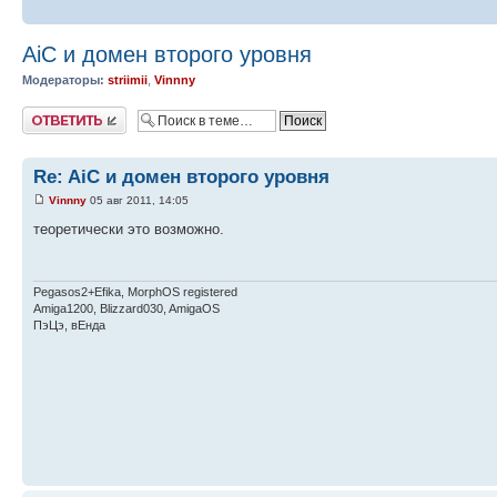
AiC и домен второго уровня
Модераторы:
striimii
,
Vinnny
Ответить
Re: AiC и домен второго уровня
Vinnny
05 авг 2011, 14:05
теоретически это возможно.
Pegasos2+Efika, MorphOS registered
Amiga1200, Blizzard030, AmigaOS
ПэЦэ, вЕнда