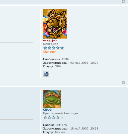
easy_john
Менеджер
Сообщения:
4296
Зарегистрирован:
03 мар 2006, 15:24
Откуда:
SPb
CBUG
Престарелый Амигодум
Сообщения:
175
Зарегистрирован:
18 май 2002, 20:13
Откуда:
Москва