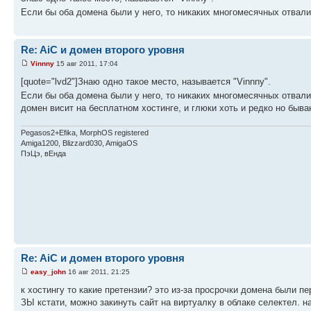
Если бы оба домена были у него, то никаких многомесячных отвал
Re: AiC и домен второго уровня
Vinnny
15 авг 2011, 17:04
[quote="lvd2"]Знаю одно такое место, называется "Vinnny".
Если бы оба домена были у него, то никаких многомесячных отвал
домен висит на бесплатном хостинге, и глюки хоть и редко но быв
Pegasos2+Efika, MorphOS registered
Amiga1200, Blizzard030, AmigaOS
ПэЦэ, вЕнда
Re: AiC и домен второго уровня
easy_john
16 авг 2011, 21:25
к хостингу то какие претензии? это из-за просрочки домена были п
ЗЫ кстати, можно закинуть сайт на виртуалку в облаке селектел. 