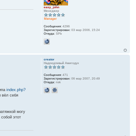
easy_john
Менеджер
Сообщения:
4296
Зарегистрирован:
03 мар 2006, 15:24
Откуда:
SPb
creator
Надоедливый Амигодух
Сообщения:
471
Зарегистрирован:
06 мар 2007, 20:49
Откуда:
nsk
типа
index.php?
 вёл себя
 натяжкой могу
 собой этот