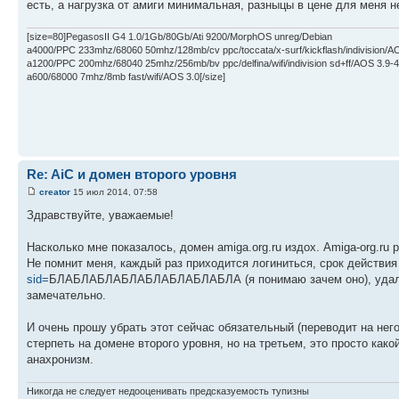
есть, а нагрузка от амиги минимальная, разныцы в цене для меня н
[size=80]PegasosII G4 1.0/1Gb/80Gb/Ati 9200/MorphOS unreg/Debian
a4000/PPC 233mhz/68060 50mhz/128mb/cv ppc/toccata/x-surf/kickflash/indivision/A
a1200/PPC 200mhz/68040 25mhz/256mb/bv ppc/delfina/wifi/indivision sd+ff/AOS 3.9-4
a600/68000 7mhz/8mb fast/wifi/AOS 3.0[/size]
Re: AiC и домен второго уровня
creator
15 июл 2014, 07:58
Здравствуйте, уважаемые!
Насколько мне показалось, домен amiga.org.ru издох. Amiga-org.ru 
Не помнит меня, каждый раз приходится логиниться, срок действия 
sid=
БЛАБЛАБЛАБЛАБЛАБЛАБЛАБЛА (я понимаю зачем оно), удаляем 
замечательно.
И очень прошу убрать этот сейчас обязательный (переводит на него, 
стерпеть на домене второго уровня, но на третьем, это просто како
анахронизм.
Никогда не следует недооценивать предсказуемость тупизны