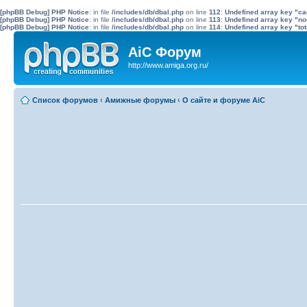
[phpBB Debug] PHP Notice
: in file
/includes/db/dbal.php
on line
112
:
Undefined array key "c
[phpBB Debug] PHP Notice
: in file
/includes/db/dbal.php
on line
113
:
Undefined array key "no
[phpBB Debug] PHP Notice
: in file
/includes/db/dbal.php
on line
114
:
Undefined array key "tot
AiC Форум
http://www.amiga.org.ru/
Список форумов
‹
Амижные форумы
‹
О сайте и форуме AiC