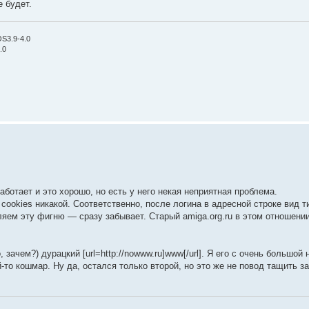
е будет.
OS3.9-4.0
.0
работает и это хорошо, но есть у него некая неприятная проблема.
cookies никакой. Соответственно, после логина в адресной строке вид 
эту фигню — сразу забывает. Старый amiga.org.ru в этом отношении
зачем?) дурацкий [url=http://nowww.ru]www[/url]. Я его с очень большой
й-то кошмар. Ну да, остался только второй, но это же не повод тащить за