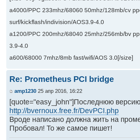
a4000/PPC 233mhz/68060 50mhz/128mb/cv ppc/
surf/kickflash/indivision/AOS3.9-4.0
a1200/PPC 200mhz/68040 25mhz/256mb/bv ppc/de
3.9-4.0
a600/68000 7mhz/8mb fast/wifi/AOS 3.0[/size]
Re: Prometheus PCI bridge
amp1230
25 апр 2016, 16:22
[quote="easy_john"]Последнюю версию
http://bvernoux.free.fr/DevPCI.php
Вроде написано должна жить на промет
Пробовал! То же самое пишет!