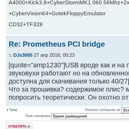
A4000+Kick3.9+CyberStormMK1 060 56Mhz+2
+CyberVision64+GotekFloppyEmulator
CD32+TF328
Re: Prometheus PCI bridge
DJs3000
27 апр 2016, 00:23
[quote="amp1230"]USB вроде как и на 
звуковухи работают но на обновленной
доступна для скачивания только 40/27[
Что за прошивка? содержимое плис? 
попросить теоретически. Он охотно от
Пред.
Показать сообщения за:
Поле сортировки
Ответить