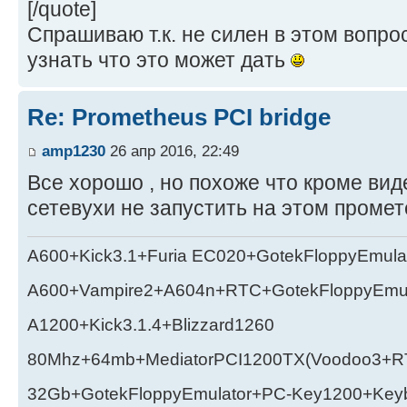
[/quote]
Спрашиваю т.к. не силен в этом вопро
узнать что это может дать
Re: Prometheus PCI bridge
amp1230
26 апр 2016, 22:49
Все хорошо , но похоже что кроме ви
сетевухи не запустить на этом промет
A600+Kick3.1+Furia EC020+GotekFloppyEmula
A600+Vampire2+A604n+RTC+GotekFloppyEmul
A1200+Kick3.1.4+Blizzard1260
80Mhz+64mb+MediatorPCI1200TX(Voodoo3+RT
32Gb+GotekFloppyEmulator+PC-Key1200+Key