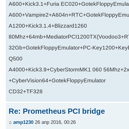
A600+Kick3.1+Furia EC020+GotekFloppyEmula
A600+Vampire2+A604n+RTC+GotekFloppyEmul
A1200+Kick3.1.4+Blizzard1260
80Mhz+64mb+MediatorPCI1200TX(Voodoo3+RT
32Gb+GotekFloppyEmulator+PC-Key1200+Key
Q500
A4000+Kick3.9+CyberStormMK1 060 56Mhz+2
+CyberVision64+GotekFloppyEmulator
CD32+TF328
Re: Prometheus PCI bridge
amp1230
26 апр 2016, 00:26