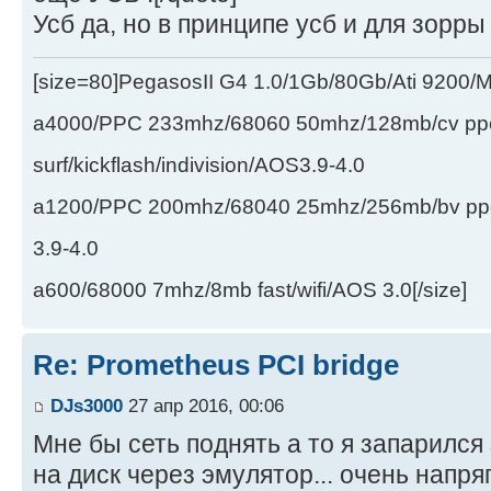
Усб да, но в принципе усб и для зорры 
[size=80]PegasosII G4 1.0/1Gb/80Gb/Ati 9200
a4000/PPC 233mhz/68060 50mhz/128mb/cv ppc/
surf/kickflash/indivision/AOS3.9-4.0
a1200/PPC 200mhz/68040 25mhz/256mb/bv ppc/de
3.9-4.0
a600/68000 7mhz/8mb fast/wifi/AOS 3.0[/size]
Re: Prometheus PCI bridge
DJs3000
27 апр 2016, 00:06
Мне бы сеть поднять а то я запарился
на диск через эмулятор... очень напряг