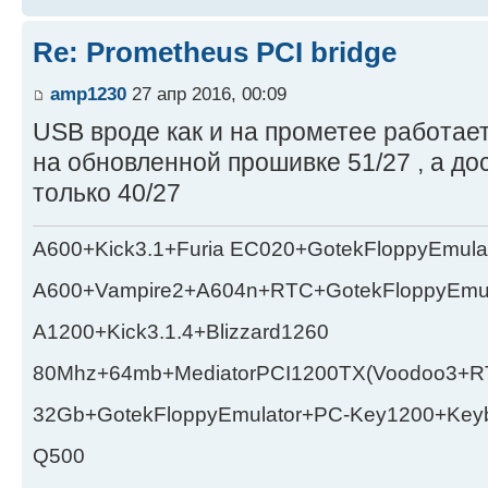
Re: Prometheus PCI bridge
amp1230
27 апр 2016, 00:09
USB вроде как и на прометее работает
на обновленной прошивке 51/27 , а до
только 40/27
A600+Kick3.1+Furia EC020+GotekFloppyEmula
A600+Vampire2+A604n+RTC+GotekFloppyEmul
A1200+Kick3.1.4+Blizzard1260
80Mhz+64mb+MediatorPCI1200TX(Voodoo3+RT
32Gb+GotekFloppyEmulator+PC-Key1200+Key
Q500