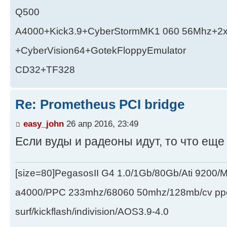
Q500
A4000+Kick3.9+CyberStormMK1 060 56Mhz+2
+CyberVision64+GotekFloppyEmulator
CD32+TF328
Re: Prometheus PCI bridge
easy_john
26 апр 2016, 23:49
Если вуды и радеоны идут, то что еще
[size=80]PegasosII G4 1.0/1Gb/80Gb/Ati 9200
a4000/PPC 233mhz/68060 50mhz/128mb/cv ppc/
surf/kickflash/indivision/AOS3.9-4.0