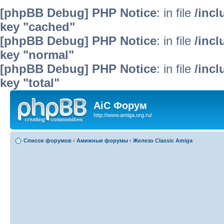
[phpBB Debug] PHP Notice
: in file
/inc
key "cached"
[phpBB Debug] PHP Notice
: in file
/inc
key "normal"
[phpBB Debug] PHP Notice
: in file
/inc
key "total"
AiC Форум
http://www.amiga.org.ru/
Список форумов
‹
Амижные форумы
‹
Железо Classic Amiga