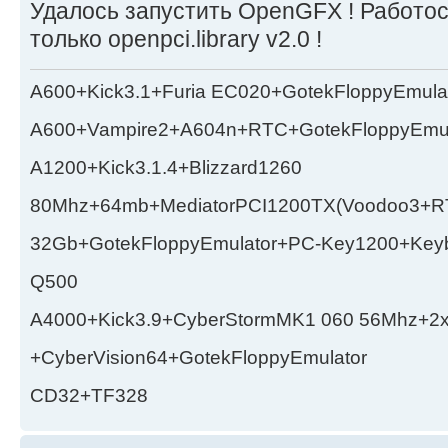
Удалось запустить OpenGFX ! Работо
только openpci.library v2.0 !
A600+Kick3.1+Furia EC020+GotekFloppyEmula
A600+Vampire2+A604n+RTC+GotekFloppyEmul
A1200+Kick3.1.4+Blizzard1260
80Mhz+64mb+MediatorPCI1200TX(Voodoo3+RT
32Gb+GotekFloppyEmulator+PC-Key1200+Key
Q500
A4000+Kick3.9+CyberStormMK1 060 56Mhz+2
+CyberVision64+GotekFloppyEmulator
CD32+TF328