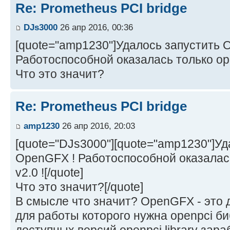
Re: Prometheus PCI bridge
DJs3000
26 апр 2016, 00:36
[quote="amp1230"]Удалось запустить 
Работоспособной оказалась только openp
Что это значит?
Re: Prometheus PCI bridge
amp1230
26 апр 2016, 20:03
[quote="DJs3000"][quote="amp1230"]Уд
OpenGFX ! Работоспособной оказалась 
v2.0 ![/quote]
Что это значит?[/quote]
В смысле что значит? OpenGFX - это 
для работы которого нужна openpci би
доступных версий openpci.library зара