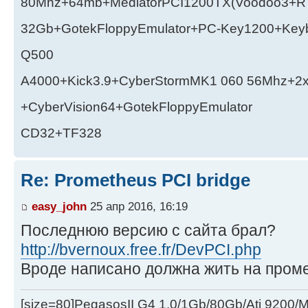
80Mhz+64mb+MediatorPCI1200TX(Voodoo3+RT
32Gb+GotekFloppyEmulator+PC-Key1200+Key
Q500
A4000+Kick3.9+CyberStormMK1 060 56Mhz+2
+CyberVision64+GotekFloppyEmulator
CD32+TF328
Re: Prometheus PCI bridge
easy_john
25 апр 2016, 16:19
Последнюю версию с сайта брал?
http://bvernoux.free.fr/DevPCI.php
Вроде написано должна жить на проме
[size=80]PegasosII G4 1.0/1Gb/80Gb/Ati 9200