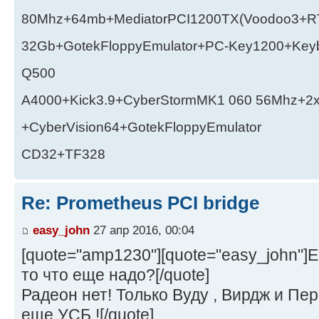
80Mhz+64mb+MediatorPCI1200TX(Voodoo3+RT
32Gb+GotekFloppyEmulator+PC-Key1200+Key
Q500
A4000+Kick3.9+CyberStormMK1 060 56Mhz+2
+CyberVision64+GotekFloppyEmulator
CD32+TF328
Re: Prometheus PCI bridge
easy_john
27 апр 2016, 00:04
[quote="amp1230"][quote="easy_john"]
то что еще надо?[/quote]
Радеон нет! Только Вуду , Вирдж и Пе
еще УСБ ![/quote]