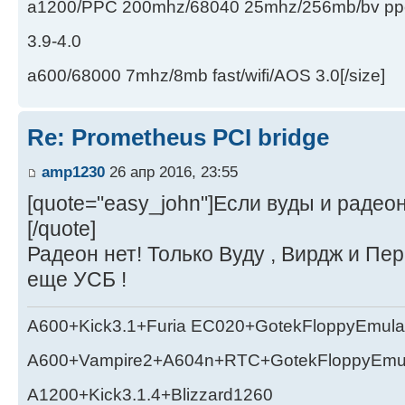
a1200/PPC 200mhz/68040 25mhz/256mb/bv ppc/de
3.9-4.0
a600/68000 7mhz/8mb fast/wifi/AOS 3.0[/size]
Re: Prometheus PCI bridge
amp1230
26 апр 2016, 23:55
[quote="easy_john"]Если вуды и радео
[/quote]
Радеон нет! Только Вуду , Вирдж и Пе
еще УСБ !
A600+Kick3.1+Furia EC020+GotekFloppyEmula
A600+Vampire2+A604n+RTC+GotekFloppyEmul
A1200+Kick3.1.4+Blizzard1260