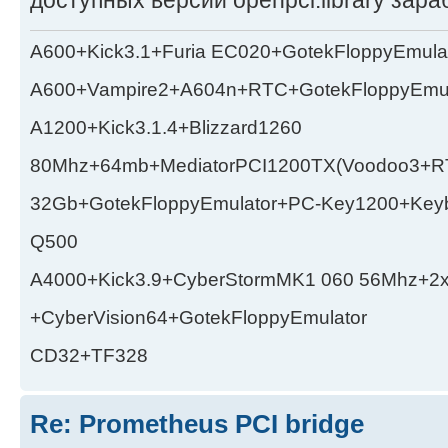
A600+Kick3.1+Furia EC020+GotekFloppyEmula
A600+Vampire2+A604n+RTC+GotekFloppyEmul
A1200+Kick3.1.4+Blizzard1260
80Mhz+64mb+MediatorPCI1200TX(Voodoo3+RT
32Gb+GotekFloppyEmulator+PC-Key1200+Key
Q500
A4000+Kick3.9+CyberStormMK1 060 56Mhz+2
+CyberVision64+GotekFloppyEmulator
CD32+TF328
Re: Prometheus PCI bridge