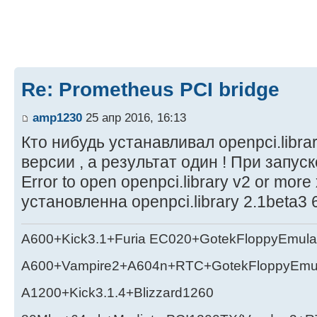
Re: Prometheus PCI bridge
amp1230
25 апр 2016, 16:13
Кто нибудь устанавливал openpci.libr
версии , а результат один ! При запус
Error to open openpci.library v2 or mor
установленна openpci.library 2.1beta3 
A600+Kick3.1+Furia EC020+GotekFloppyEmula
A600+Vampire2+A604n+RTC+GotekFloppyEmul
A1200+Kick3.1.4+Blizzard1260