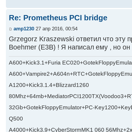
Re: Prometheus PCI bridge
amp1230
27 апр 2016, 00:54
Grzegorz Kraszewski ответил что эту 
Boehmer (E3B) ! Я написал ему , но он 
A600+Kick3.1+Furia EC020+GotekFloppyEmula
A600+Vampire2+A604n+RTC+GotekFloppyEmul
A1200+Kick3.1.4+Blizzard1260
80Mhz+64mb+MediatorPCI1200TX(Voodoo3+RT
32Gb+GotekFloppyEmulator+PC-Key1200+Key
Q500
A4000+Kick3.9+CyberStormMK1 060 56Mhz+2