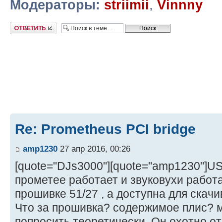
Модераторы:
striimii
,
Vinnny
Ответить
Re: Prometheus PCI bridge
amp1230
27 апр 2016, 00:26
[quote="DJs3000"][quote="amp1230"]US
прометее работает и звуковухи работ
прошивке 51/27 , а доступна для скачи
Что за прошивка? содержимое плис? 
попросить теоретически. Он охотно от