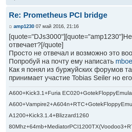
Re: Prometheus PCI bridge
amp1230
07 май 2016, 21:16
[quote="DJs3000"][quote="amp1230"]Не
отвечает?[/quote]
Просто не отвечал и возможно это воо
Попробуй на почту ему написать
mboe
Как я понял из буржуйских форумов т
принимает участие Tobias Seiler но ег
A600+Kick3.1+Furia EC020+GotekFloppyEmula
A600+Vampire2+A604n+RTC+GotekFloppyEmul
A1200+Kick3.1.4+Blizzard1260
80Mhz+64mb+MediatorPCI1200TX(Voodoo3+RT