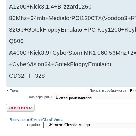
A1200+Kick3.1.4+Blizzard1260
80Mhz+64mb+MediatorPCI1200TX(Voodoo3+RT
32Gb+GotekFloppyEmulator+PC-Key1200+Key
Q500
A4000+Kick3.9+CyberStormMK1 060 56Mhz+2
+CyberVision64+GotekFloppyEmulator
CD32+TF328
Пред.
Показать сообщения за:
Поле сортировки
Ответить
Вернуться в Железо Classic Amiga
Перейти: