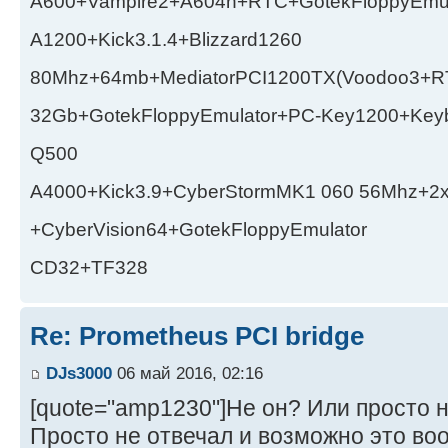
A600+Vampire2+A604n+RTC+GotekFloppyEmul
A1200+Kick3.1.4+Blizzard1260
80Mhz+64mb+MediatorPCI1200TX(Voodoo3+RT
32Gb+GotekFloppyEmulator+PC-Key1200+Key
Q500
A4000+Kick3.9+CyberStormMK1 060 56Mhz+2
+CyberVision64+GotekFloppyEmulator
CD32+TF328
Re: Prometheus PCI bridge
DJs3000
06 май 2016, 02:16
[quote="amp1230"]Не он? Или просто н
Просто не отвечал и возможно это во