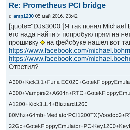
Re: Prometheus PCI bridge
amp1230
05 май 2016, 23:42
[quote="DJs3000"]Я так понял Michael
его нада найти я попробую прям на не
прошивку
на фейсбуке нашел вот та
https://www.facebook.com/michael.bohm
https://www.facebook.com/michael.boeh
Ответил?
A600+Kick3.1+Furia EC020+GotekFloppyEmula
A600+Vampire2+A604n+RTC+GotekFloppyEmul
A1200+Kick3.1.4+Blizzard1260
80Mhz+64mb+MediatorPCI1200TX(Voodoo3+RT
32Gb+GotekFloppyEmulator+PC-Key1200+Key