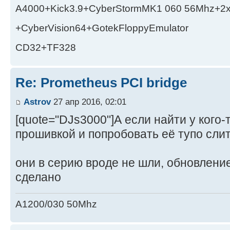
A4000+Kick3.9+CyberStormMK1 060 56Mhz+2
+CyberVision64+GotekFloppyEmulator
CD32+TF328
Re: Prometheus PCI bridge
Astrov
27 апр 2016, 02:01
[quote="DJs3000"]А если найти у кого
прошивкой и попробовать её тупо слит
они в серию вроде не шли, обновлени
сделано
A1200/030 50Mhz