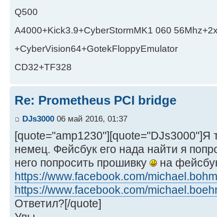
Q500
A4000+Kick3.9+CyberStormMK1 060 56Mhz+2
+CyberVision64+GotekFloppyEmulator
CD32+TF328
Re: Prometheus PCI bridge
DJs3000
06 май 2016, 01:37
[quote="amp1230"][quote="DJs3000"]Я 
немец. Фейсбук его нада найти я поп
него попросить прошивку
на фейсбук
https://www.facebook.com/michael.bohm
https://www.facebook.com/michael.boeh
Ответил?[/quote]
Увы...