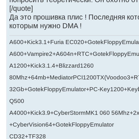
[/quote]
Да это прошивка плис ! Последняя кот
которым нужно DMA !
A600+Kick3.1+Furia EC020+GotekFloppyEmula
A600+Vampire2+A604n+RTC+GotekFloppyEmul
A1200+Kick3.1.4+Blizzard1260
80Mhz+64mb+MediatorPCI1200TX(Voodoo3+RT
32Gb+GotekFloppyEmulator+PC-Key1200+Key
Q500
A4000+Kick3.9+CyberStormMK1 060 56Mhz+2
+CyberVision64+GotekFloppyEmulator
CD32+TF328