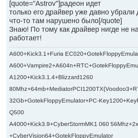
[quote="Astrov"]радеон идет
только его драйвер уже давно убрали 
что-то там нарушено было[/quote]
Знаю! По тому как драйвер нигде не на
работает!
A600+Kick3.1+Furia EC020+GotekFloppyEmula
A600+Vampire2+A604n+RTC+GotekFloppyEmul
A1200+Kick3.1.4+Blizzard1260
80Mhz+64mb+MediatorPCI1200TX(Voodoo3+RT
32Gb+GotekFloppyEmulator+PC-Key1200+Key
Q500
A4000+Kick3.9+CyberStormMK1 060 56Mhz+2
+CyberVision64+GotekFloppyEmulator