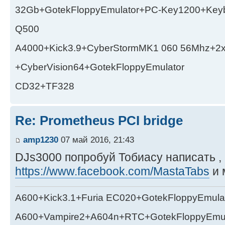
32Gb+GotekFloppyEmulator+PC-Key1200+Key
Q500
A4000+Kick3.9+CyberStormMK1 060 56Mhz+2
+CyberVision64+GotekFloppyEmulator
CD32+TF328
Re: Prometheus PCI bridge
amp1230
07 май 2016, 21:43
DJs3000 попробуй Тобиасу написать , 
https://www.facebook.com/MastaTabs
и 
A600+Kick3.1+Furia EC020+GotekFloppyEmula
A600+Vampire2+A604n+RTC+GotekFloppyEmul