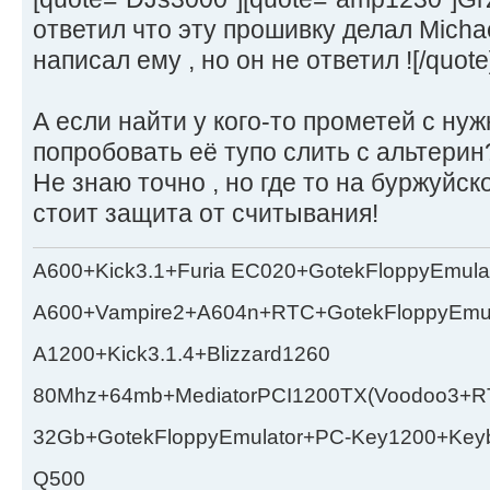
ответил что эту прошивку делал Micha
написал ему , но он не ответил ![/quote
А если найти у кого-то прометей с ну
попробовать её тупо слить с альтерин?
Не знаю точно , но где то на буржуйс
стоит защита от считывания!
A600+Kick3.1+Furia EC020+GotekFloppyEmula
A600+Vampire2+A604n+RTC+GotekFloppyEmul
A1200+Kick3.1.4+Blizzard1260
80Mhz+64mb+MediatorPCI1200TX(Voodoo3+RT
32Gb+GotekFloppyEmulator+PC-Key1200+Key
Q500