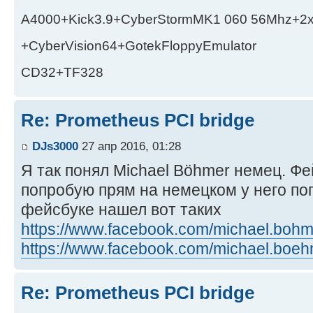
A4000+Kick3.9+CyberStormMK1 060 56Mhz+2
+CyberVision64+GotekFloppyEmulator
CD32+TF328
Re: Prometheus PCI bridge
DJs3000
27 апр 2016, 01:28
Я так понял Michael Böhmer немец. Фе
попробую прям на немецком у него п
фейсбуке нашел вот таких
https://www.facebook.com/michael.bohm
https://www.facebook.com/michael.boeh
Re: Prometheus PCI bridge