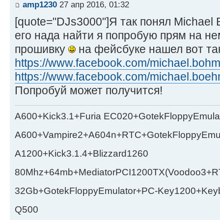
amp1230
27 апр 2016, 01:32
[quote="DJs3000"]Я так понял Michael
его нада найти я попробую прям на не
прошивку
на фейсбуке нашел вот та
https://www.facebook.com/michael.bohm
https://www.facebook.com/michael.boeh
Попробуй может получится!
A600+Kick3.1+Furia EC020+GotekFloppyEmula
A600+Vampire2+A604n+RTC+GotekFloppyEmul
A1200+Kick3.1.4+Blizzard1260
80Mhz+64mb+MediatorPCI1200TX(Voodoo3+RT
32Gb+GotekFloppyEmulator+PC-Key1200+Key
Q500