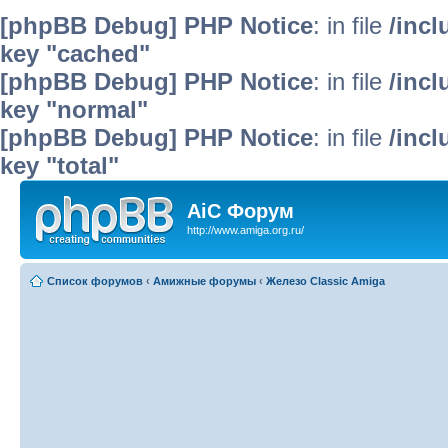
[phpBB Debug] PHP Notice
: in file
/inc
key "cached"
[phpBB Debug] PHP Notice
: in file
/inc
key "normal"
[phpBB Debug] PHP Notice
: in file
/inc
key "total"
AiC Форум
http://www.amiga.org.ru/
Список форумов
‹
Амижные форумы
‹
Железо Classic Amiga