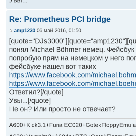
Re: Prometheus PCI bridge
amp1230
06 май 2016, 01:50
[quote="DJs3000"][quote="amp1230"][q
понял Michael Böhmer немец. Фейсбук 
попробую прям на немецком у него п
фейсбуке нашел вот таких
https://www.facebook.com/michael.bohm
https://www.facebook.com/michael.boeh
Ответил?[/quote]
Увы...[/quote]
Не он? Или просто не отвечает?
A600+Kick3.1+Furia EC020+GotekFloppyEmula