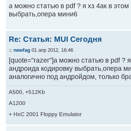
а можно статью в pdf ? я хз 4ак в это
выбрать,опера мини6
Re: Статья: MUI Сегодня
newfag
01 апр 2012, 16:46
[quote="razer"]а можно статью в pdf ? я
андроида кодировку выбрать,опера ми
аналогично под андройдом, только бр
A500, +512Kb
A1200
+ HxC 2001 Floppy Emulator