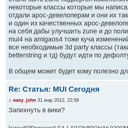
некоторые классы которые мы написал
отдали арос-девелоперам и они их так
и один из качественных арос-девелопе
на себя дабы улучшить zune и до поли
mui4 на amigaos4 тоже куча изменени
все необходимые 3d party классы (такие 
betterstring и тд) будут идти по дефолту
В общем может будет кому полезно дл
Re: Статья: MUI Сегодня
easy_john
31 мар 2012, 22:58
Запихнуть в вики?
[size=80]PegasosII G4 1.0/1Gb/80Gb/Ati 9200