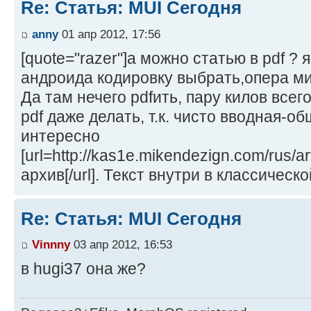
Re: Статья: MUI Сегодня
anny
01 апр 2012, 17:56
[quote="razer"]а можно статью в pdf ? я
андроида кодировку выбрать,опера ми
Да там нечего pdfить, пару килов всег
pdf даже делать, т.к. чисто вводная-о
интересно
[url=http://kas1e.mikendezign.com/rus/a
архив[/url]. Текст внутри в классическ
Re: Статья: MUI Сегодня
Vinnny
03 апр 2012, 16:53
в hugi37 она же?