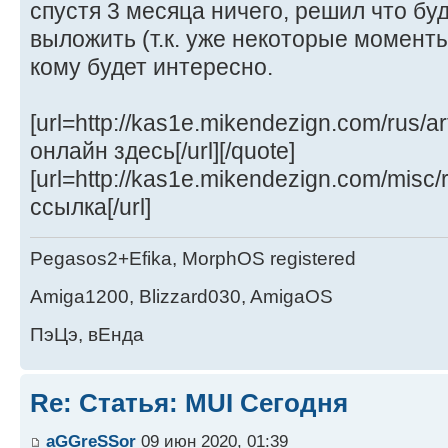
спустя 3 месяца ничего, решил что бу
выложить (т.к. уже некоторые момент
кому будет интересно.
[url=http://kas1e.mikendezign.com/rus/a
онлайн здесь[/url][/quote]
[url=http://kas1e.mikendezign.com/misc/
ссылка[/url]
Pegasos2+Efika, MorphOS registered
Amiga1200, Blizzard030, AmigaOS
ПэЦэ, вЕнда
Re: Статья: MUI Сегодня
aGGreSSor
09 июн 2020, 01:39