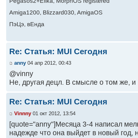
Pegasos2+Efika, MorphOS registered
Amiga1200, Blizzard030, AmigaOS
ПэЦэ, вЕнда
Re: Статья: MUI Сегодня
anny
04 апр 2012, 00:43
@vinny
Не, другая децл. В смысле о том же, и 
Re: Статья: MUI Сегодня
Vinnny
01 окт 2012, 13:54
[quote="anny"]Месяца 3-4 написал мел
надежде что она выйдет в новый год, но