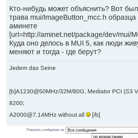
Кто-нибудь может объяснить? Вот был
трава mui/ImageButton_mcc.h образца 
аминете
[url=http://aminet.net/package/dev/mui/
Куда оно делось в MUI 5, как люди живу
меняют и тогда - где берут?
Jedem das Seine
[b]A1230@50MHz/32M/80G, Mediator PCI (S3 
8200;
A2000@7,14MHz without all
[/b]
Показать сообщения за: