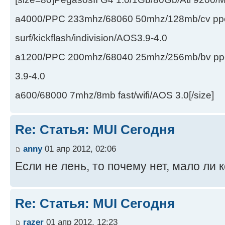
a4000/PPC 233mhz/68060 50mhz/128mb/cv ppc/
surf/kickflash/indivision/AOS3.9-4.0
a1200/PPC 200mhz/68040 25mhz/256mb/bv ppc/de
3.9-4.0
a600/68000 7mhz/8mb fast/wifi/AOS 3.0[/size]
Re: Статья: MUI Сегодня
anny
01 апр 2012, 02:06
Если не лень, то почему нет, мало ли 
Re: Статья: MUI Сегодня
razer
01 апр 2012, 12:23