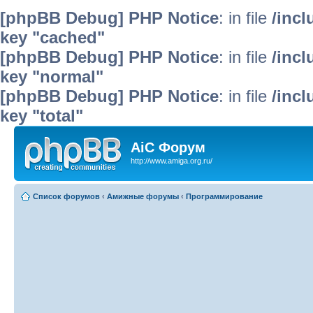
[phpBB Debug] PHP Notice
: in file
/inc
key "cached"
[phpBB Debug] PHP Notice
: in file
/inc
key "normal"
[phpBB Debug] PHP Notice
: in file
/inc
key "total"
AiC Форум
http://www.amiga.org.ru/
Список форумов
‹
Амижные форумы
‹
Программирование