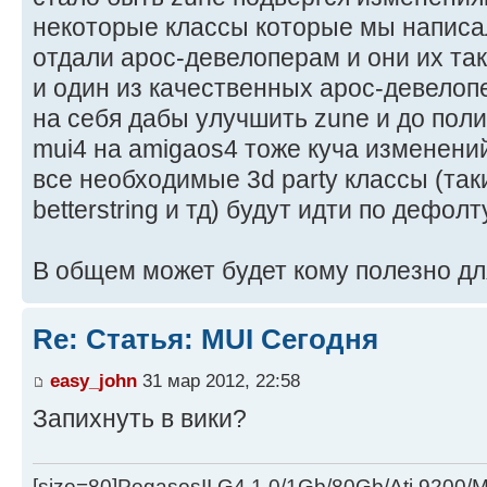
некоторые классы которые мы написал
отдали арос-девелоперам и они их так
и один из качественных арос-девелопе
на себя дабы улучшить zune и до поли
mui4 на amigaos4 тоже куча изменени
все необходимые 3d party классы (такие 
betterstring и тд) будут идти по дефолту
В общем может будет кому полезно дл
Re: Статья: MUI Сегодня
easy_john
31 мар 2012, 22:58
Запихнуть в вики?
[size=80]PegasosII G4 1.0/1Gb/80Gb/Ati 9200