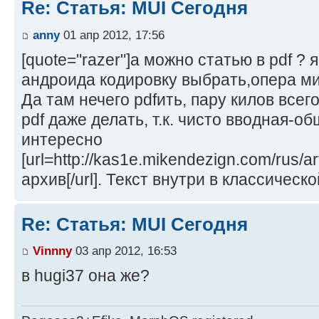
Re: Статья: MUI Сегодня
anny
01 апр 2012, 17:56
[quote="razer"]а можно статью в pdf ? я
андроида кодировку выбрать,опера ми
Да там нечего pdfить, пару килов всег
pdf даже делать, т.к. чисто вводная-о
интересно
[url=http://kas1e.mikendezign.com/rus/a
архив[/url]. Текст внутри в классическ
Re: Статья: MUI Сегодня
Vinnny
03 апр 2012, 16:53
в hugi37 она же?