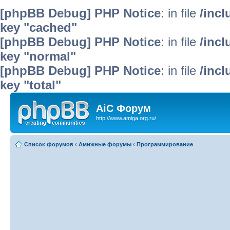
[phpBB Debug] PHP Notice
: in file
/inc
key "cached"
[phpBB Debug] PHP Notice
: in file
/inc
key "normal"
[phpBB Debug] PHP Notice
: in file
/inc
key "total"
AiC Форум
http://www.amiga.org.ru/
Список форумов
‹
Амижные форумы
‹
Программирование