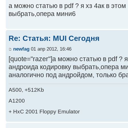
а можно статью в pdf ? я хз 4ак в это
выбрать,опера мини6
Re: Статья: MUI Сегодня
newfag
01 апр 2012, 16:46
[quote="razer"]а можно статью в pdf ? я
андроида кодировку выбрать,опера ми
аналогично под андройдом, только бр
A500, +512Kb
A1200
+ HxC 2001 Floppy Emulator