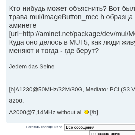
Кто-нибудь может объяснить? Вот был
трава mui/ImageButton_mcc.h образца 
аминете
[url=http://aminet.net/package/dev/mui/
Куда оно делось в MUI 5, как люди живу
меняют и тогда - где берут?
Jedem das Seine
[b]A1230@50MHz/32M/80G, Mediator PCI (S3 
8200;
A2000@7,14MHz without all
[/b]
Показать сообщения за: