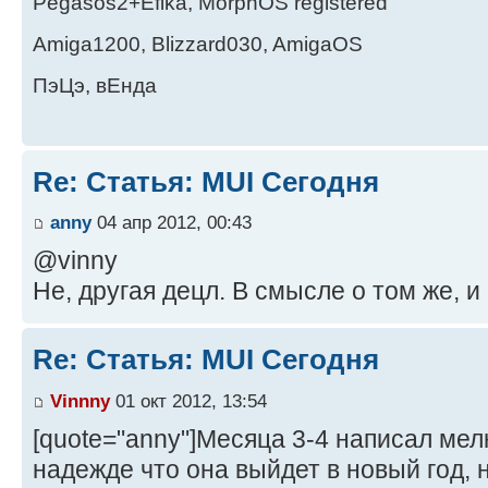
Pegasos2+Efika, MorphOS registered
Amiga1200, Blizzard030, AmigaOS
ПэЦэ, вЕнда
Re: Статья: MUI Сегодня
anny
04 апр 2012, 00:43
@vinny
Не, другая децл. В смысле о том же, и 
Re: Статья: MUI Сегодня
Vinnny
01 окт 2012, 13:54
[quote="anny"]Месяца 3-4 написал мел
надежде что она выйдет в новый год, но