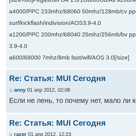
a4000/PPC 233mhz/68060 50mhz/128mb/cv ppc/
surf/kickflash/indivision/AOS3.9-4.0
a1200/PPC 200mhz/68040 25mhz/256mb/bv ppc/de
3.9-4.0
a600/68000 7mhz/8mb fast/wifi/AOS 3.0[/size]
Re: Статья: MUI Сегодня
anny
01 апр 2012, 02:06
Если не лень, то почему нет, мало ли 
Re: Статья: MUI Сегодня
razer
01 апр 2012, 12:23