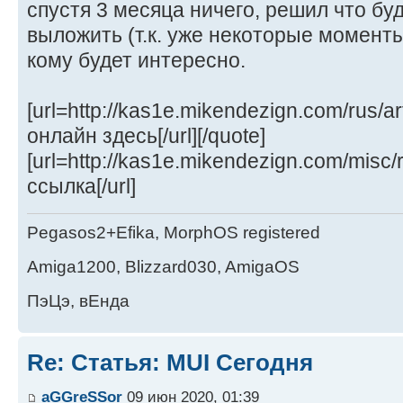
спустя 3 месяца ничего, решил что бу
выложить (т.к. уже некоторые момент
кому будет интересно.
[url=http://kas1e.mikendezign.com/rus/a
онлайн здесь[/url][/quote]
[url=http://kas1e.mikendezign.com/misc/
ссылка[/url]
Pegasos2+Efika, MorphOS registered
Amiga1200, Blizzard030, AmigaOS
ПэЦэ, вЕнда
Re: Статья: MUI Сегодня
aGGreSSor
09 июн 2020, 01:39