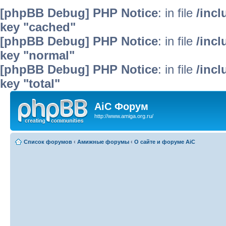
[phpBB Debug] PHP Notice
: in file
/inc
key "cached"
[phpBB Debug] PHP Notice
: in file
/inc
key "normal"
[phpBB Debug] PHP Notice
: in file
/inc
key "total"
AiC Форум
http://www.amiga.org.ru/
Список форумов
‹
Амижные форумы
‹
О сайте и форуме AiC