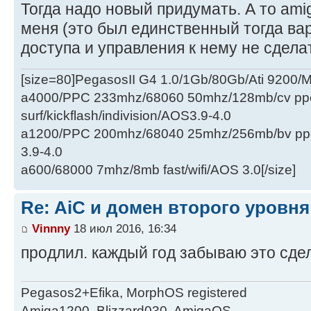
Тогда надо новый придумать. А то amig
меня (это был единственный тогда вар
доступа и управления к нему не сдела
[size=80]PegasosII G4 1.0/1Gb/80Gb/Ati 9200
a4000/PPC 233mhz/68060 50mhz/128mb/cv ppc/
surf/kickflash/indivision/AOS3.9-4.0
a1200/PPC 200mhz/68040 25mhz/256mb/bv ppc/de
3.9-4.0
a600/68000 7mhz/8mb fast/wifi/AOS 3.0[/size]
Re: AiC и домен второго уровня
Vinnny
18 июл 2016, 16:34
продлил. каждый год забываю это сд
Pegasos2+Efika, MorphOS registered
Amiga1200, Blizzard030, AmigaOS