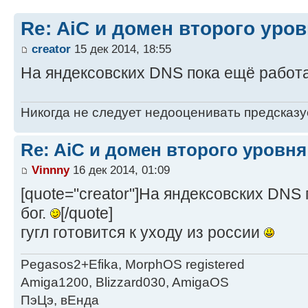
Re: AiC и домен второго уро
creator
15 дек 2014, 18:55
На яндексовских DNS пока ещё работа
Никогда не следует недооценивать предсказ
Re: AiC и домен второго уровня
Vinnny
16 дек 2014, 01:09
[quote="creator"]На яндексовских DNS
бог.
[/quote]
гугл готовится к уходу из россии
Pegasos2+Efika, MorphOS registered
Amiga1200, Blizzard030, AmigaOS
ПэЦэ, вЕнда