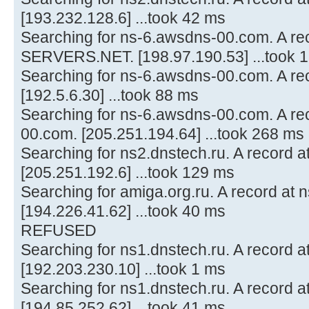
[193.232.128.6] ...took 42 ms
Searching for ns-6.awsdns-00.com. A r
SERVERS.NET. [198.97.190.53] ...took 
Searching for ns-6.awsdns-00.com. A reco
[192.5.6.30] ...took 88 ms
Searching for ns-6.awsdns-00.com. A re
00.com. [205.251.194.64] ...took 268 ms
Searching for ns2.dnstech.ru. A record 
[205.251.192.6] ...took 129 ms
Searching for amiga.org.ru. A record at 
[194.226.41.62] ...took 40 ms
REFUSED
Searching for ns1.dnstech.ru. A recor
[192.203.230.10] ...took 1 ms
Searching for ns1.dnstech.ru. A record at
[194.85.252.62] ...took 41 ms