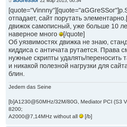
aGGreSSor
22 мар 2015, 00:34
[quote="Vinnny"][quote="aGGreSSor"]p
отпадает, сайт порутать элементарно.[
движок самописный, уже больше 10 ле
наверное много
[/quote]
Об уязвимостях движка не знаю, стан
киддиса с античата рутается. Права с
нужные скрипты удалять/переносить т
и никакой полезной нагрузки для сайт
блин.
Jedem das Seine
[b]A1230@50MHz/32M/80G, Mediator PCI (S3 
8200;
A2000@7,14MHz without all
[/b]