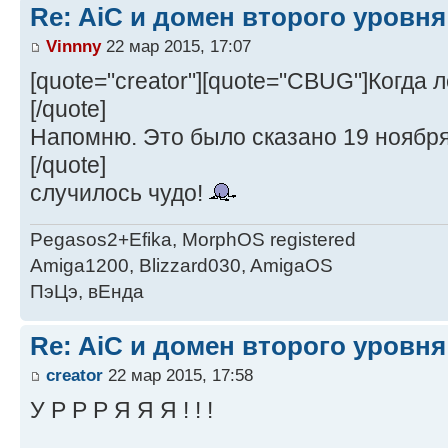
Re: AiC и домен второго уровня
Vinnny
22 мар 2015, 17:07
[quote="creator"][quote="CBUG"]Когда
[/quote]
Напомню. Это было сказано 19 ноября
[/quote]
случилось чудо!
Pegasos2+Efika, MorphOS registered
Amiga1200, Blizzard030, AmigaOS
ПэЦэ, вЕнда
Re: AiC и домен второго уровня
creator
22 мар 2015, 17:58
У Р Р Р Я Я Я ! ! !