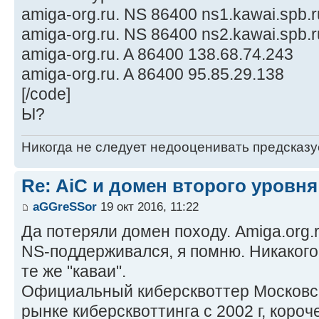
amiga-org.ru. NS 86400 ns1.kawai.spb.r
amiga-org.ru. NS 86400 ns2.kawai.spb.r
amiga-org.ru. A 86400 138.68.74.243
amiga-org.ru. A 86400 95.85.29.138
[/code]
Ы?
Никогда не следует недооценивать предсказ
Re: AiC и домен второго уровня
aGGreSSor
19 окт 2016, 11:22
Да потеряли домен походу. Amiga.org
NS-поддерживался, я помню. Никакого
те же "каваи".
Официальный киберсквоттер Московско
рынке киберсквоттинга с 2002 г, короч