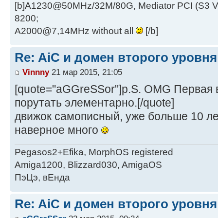
[b]A1230@50MHz/32M/80G, Mediator PCI (S3 
8200;
A2000@7,14MHz without all
[/b]
Re: AiC и домен второго уровня
Vinnny
21 мар 2015, 21:05
[quote="aGGreSSor"]p.S. OMG Первая в
порутать элементарно.[/quote]
движок самописный, уже больше 10 ле
наверное много
Pegasos2+Efika, MorphOS registered
Amiga1200, Blizzard030, AmigaOS
ПэЦэ, вЕнда
Re: AiC и домен второго уровня