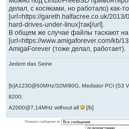
Можно под Linux/FreeBSD примонтиро
делал, с косяками, но работало) как-то
[url=https://gareth.halfacree.co.uk/2013
hard-drives-under-linux]так[/url].
В общем же случае файлы таскают на
[url=https://www.amigaforever.com/kb/13
AmigaForever (тоже делал, работает).
Jedem das Seine
[b]A1230@50MHz/32M/80G, Mediator PCI (S3 
8200;
A2000@7,14MHz without all
[/b]
Показать сообщения за: