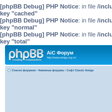
[phpBB Debug] PHP Notice
: in file
/inc
key "cached"
[phpBB Debug] PHP Notice
: in file
/inc
key "normal"
[phpBB Debug] PHP Notice
: in file
/inc
key "total"
AiC Форум
http://www.amiga.org.ru/
Список форумов
‹
Амижные форумы
‹
Софт Classic Amiga