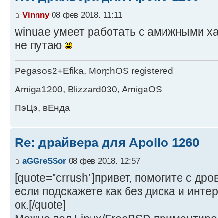
Vinnny
08 фев 2018, 11:11
winuae умеет работать с амижными ха
не путаю
Pegasos2+Efika, MorphOS registered
Amiga1200, Blizzard030, AmigaOS
ПэЦэ, вЕнда
Re: драйвера для Apollo 1260
aGGreSSor
08 фев 2018, 12:57
[quote="crrush"]привет, помогите с др
если подскажете как без диска и инте
ок.[/quote]