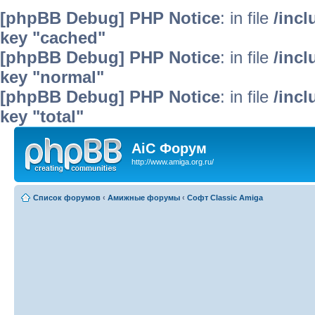
[phpBB Debug] PHP Notice
: in file
/inc
key "cached"
[phpBB Debug] PHP Notice
: in file
/inc
key "normal"
[phpBB Debug] PHP Notice
: in file
/inc
key "total"
AiC Форум
http://www.amiga.org.ru/
Список форумов
‹
Амижные форумы
‹
Софт Classic Amiga