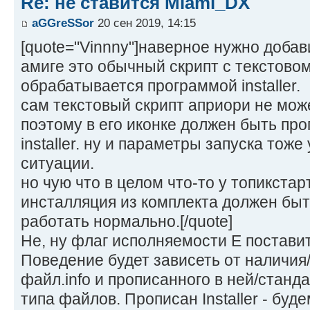
Re: не ставится Miami_DX
aGGreSSor
20 сен 2019, 14:15
[quote="Vinnny"]наверное нужно добав
амиге это обычный скрипт с текстовом
обрабатывается программой installer.
сам текстовый скрипт априори не мож
поэтому в его иконке должен быть пр
installer. ну и параметры запуска тоже
ситуации.
но чую что в целом что-то у топикстар
инсталляция из комплекта должен быт
работать нормально.[/quote]
Не, ну флаг исполняемости E постави
Поведение будет зависеть от наличия
файл.info и прописанного в ней/станда
типа файлов. Прописан Installer - буд