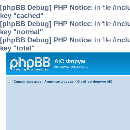
[phpBB Debug] PHP Notice
: in file
/inc
key "cached"
[phpBB Debug] PHP Notice
: in file
/inc
key "normal"
[phpBB Debug] PHP Notice
: in file
/inc
key "total"
AiC Форум
http://www.amiga.org.ru/
Список форумов
‹
Амижные форумы
‹
О сайте и форуме AiC