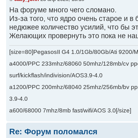
На форуме много чего сломано.
Из-за того, что ядро очень старое и в 
недюжее количество усилий, что бы эт
Желающих провернуть это пока не на
[size=80]PegasosII G4 1.0/1Gb/80Gb/Ati 9200
a4000/PPC 233mhz/68060 50mhz/128mb/cv ppc/
surf/kickflash/indivision/AOS3.9-4.0
a1200/PPC 200mhz/68040 25mhz/256mb/bv ppc/de
3.9-4.0
a600/68000 7mhz/8mb fast/wifi/AOS 3.0[/size]
Re: Форум поломался