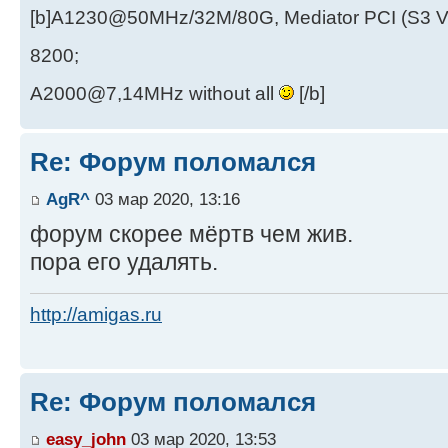
[b]A1230@50MHz/32M/80G, Mediator PCI (S3 
8200;
A2000@7,14MHz without all
[/b]
Re: Форум поломался
AgR^
03 мар 2020, 13:16
форум скорее мёртв чем жив.
пора его удалять.
http://amigas.ru
Re: Форум поломался
easy_john
03 мар 2020, 13:53