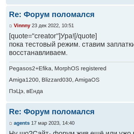
Re: Форум поломался
Vinnny
23 дек 2022, 10:51
[quote="creator"]Ура![/quote]
пока тестовый режим. ставим заплатк
восстанавливаем.
Pegasos2+Efika, MorphOS registered
Amiga1200, Blizzard030, AmigaOS
ПэЦэ, вЕнда
Re: Форум поломался
agents
17 мар 2023, 14:40
Ну шо?Сайт- форум жив ещё или ужо в