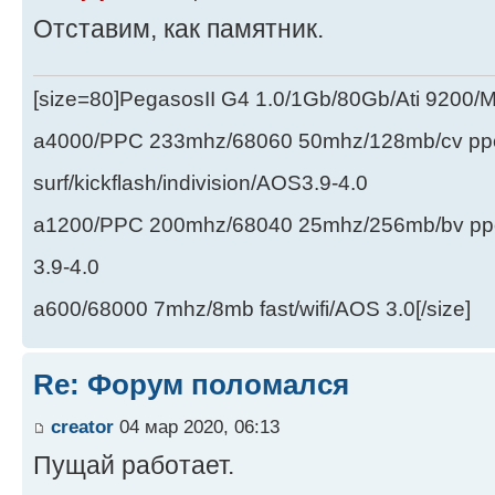
Отставим, как памятник.
[size=80]PegasosII G4 1.0/1Gb/80Gb/Ati 9200
a4000/PPC 233mhz/68060 50mhz/128mb/cv ppc/
surf/kickflash/indivision/AOS3.9-4.0
a1200/PPC 200mhz/68040 25mhz/256mb/bv ppc/de
3.9-4.0
a600/68000 7mhz/8mb fast/wifi/AOS 3.0[/size]
Re: Форум поломался
creator
04 мар 2020, 06:13
Пущай работает.