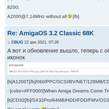
8200;
A2000@7,14MHz without all
[/b]
Re: AmigaOS 3.2 Classic 68K
CBUG
22 дек 2021, 07:26
А вот и обновление вышло, теперь с
иконок
ВЛОЖЕНИЯ
WB321-RU-1024x768.png (189.59 KiB) Просмотров: 348978
[b]A1200T[/b]/060/PPC/SCSI/BV/NET/128MB
- [color=#FF0000]When Amiga Dreams Come True
[b]CD32[/b]/SX32Pro/64MB/HDD/FDD/FMV/OS39