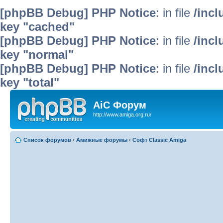
[phpBB Debug] PHP Notice
: in file
/inc
key "cached"
[phpBB Debug] PHP Notice
: in file
/inc
key "normal"
[phpBB Debug] PHP Notice
: in file
/inc
key "total"
AiC Форум
http://www.amiga.org.ru/
Список форумов
‹
Амижные форумы
‹
Софт Classic Amiga