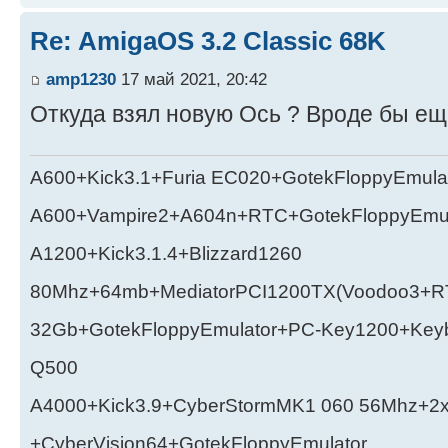
Re: AmigaOS 3.2 Classic 68K
amp1230
17 май 2021, 20:42
Откуда взял новую Ось ? Вроде бы ещ
A600+Kick3.1+Furia EC020+GotekFloppyEmula
A600+Vampire2+A604n+RTC+GotekFloppyEmul
A1200+Kick3.1.4+Blizzard1260
80Mhz+64mb+MediatorPCI1200TX(Voodoo3+RT
32Gb+GotekFloppyEmulator+PC-Key1200+Key
Q500
A4000+Kick3.9+CyberStormMK1 060 56Mhz+2
+CyberVision64+GotekFloppyEmulator