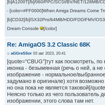
[b]A1200T[/b]/060/PPC/SCSI/BV/NET/128MB
- [color=#FF0000]When Amiga Dreams Come True
[b]CD32[/b]/SX32Pro/64MB/HDD/FDD/FMV/OS39
Dream Console
[/color]
Re: AmigaOS 3.2 Classic 68K
aGGreSSor
03 авг 2023, 20:41
[quote="CBUG"]тут как посмотреть, по 
иконка - безымянная (речь о ней, а не 
изображение - нормальное/выбранное 
задумано в оригинале) хотя возможно 
но она пока не является таковой[/quote
Неясно только из чего пользователь д
изображении, этого слова там нет.