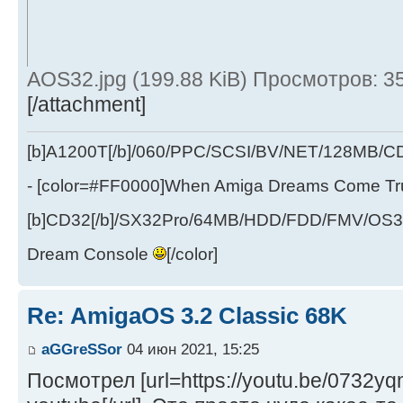
AOS32.jpg (199.88 KiB) Просмотров: 3
[/attachment]
[b]A1200T[/b]/060/PPC/SCSI/BV/NET/128MB
- [color=#FF0000]When Amiga Dreams Come True
[b]CD32[/b]/SX32Pro/64MB/HDD/FDD/FMV/OS39
Dream Console
[/color]
Re: AmigaOS 3.2 Classic 68K
aGGreSSor
04 июн 2021, 15:25
Посмотрел [url=https://youtu.be/0732