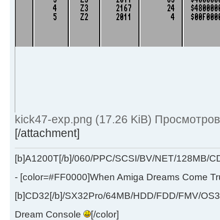
kick47-exp.png (17.26 KiB) Просмотров
[/attachment]
[b]A1200T[/b]/060/PPC/SCSI/BV/NET/128MB
- [color=#FF0000]When Amiga Dreams Come True
[b]CD32[/b]/SX32Pro/64MB/HDD/FDD/FMV/OS39
Dream Console
[/color]