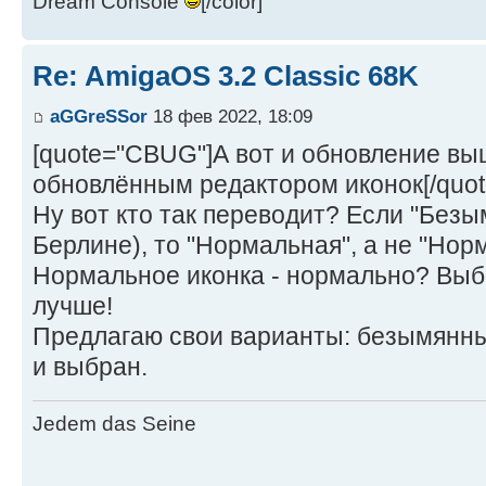
Dream Console
[/color]
Re: AmigaOS 3.2 Classic 68K
aGGreSSor
18 фев 2022, 18:09
[quote="CBUG"]А вот и обновление вы
обновлённым редактором иконок[/quot
Ну вот кто так переводит? Если "Без
Берлине), то "Нормальная", а не "Нор
Нормальное иконка - нормально? Выб
лучше!
Предлагаю свои варианты: безымянный
и выбран.
Jedem das Seine