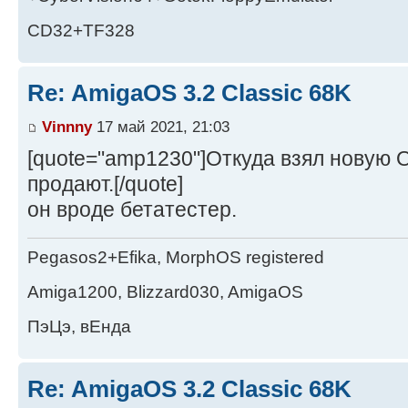
CD32+TF328
Re: AmigaOS 3.2 Classic 68K
Vinnny
17 май 2021, 21:03
[quote="amp1230"]Откуда взял новую 
продают.[/quote]
он вроде бетатестер.
Pegasos2+Efika, MorphOS registered
Amiga1200, Blizzard030, AmigaOS
ПэЦэ, вЕнда
Re: AmigaOS 3.2 Classic 68K