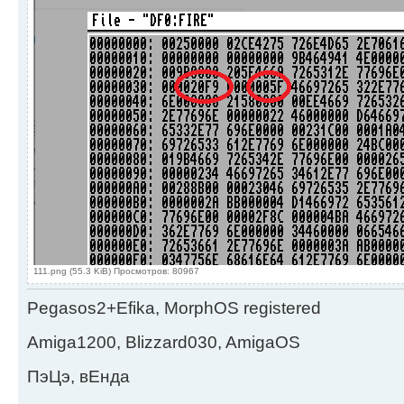
111.png (55.3 KiB) Просмотров: 80967
Pegasos2+Efika, MorphOS registered
Amiga1200, Blizzard030, AmigaOS
ПэЦэ, вЕнда