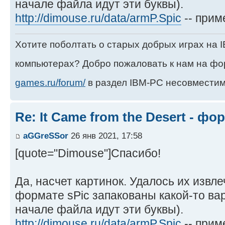
начале файла идут эти буквы).
http://dimouse.ru/data/armP.Spic
-- прим
Хотите поболтать о старых добрых играх на
компьютерах? Добро пожаловать к нам на ф
games.ru/forum/
в раздел IBM-PC несовместим
Re: It Came from the Desert - ф
aGGreSSor
26 янв 2021, 17:58
[quote="Dimouse"]Спасибо!
Да, насчет картинок. Удалось их извл
формате sPic запакованы какой-то ва
начале файла идут эти буквы).
http://dimouse.ru/data/armP.Spic
-- приме