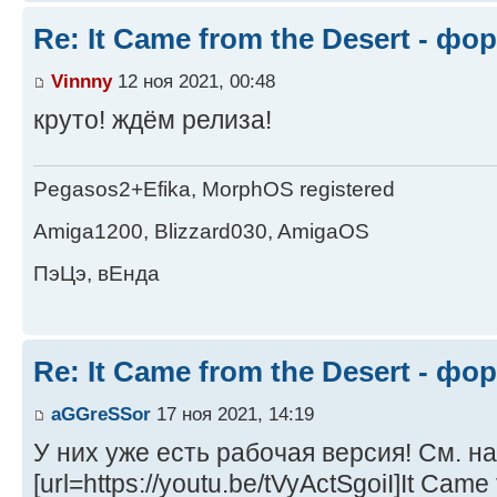
Re: It Came from the Desert - ф
Vinnny
12 ноя 2021, 00:48
круто! ждём релиза!
Pegasos2+Efika, MorphOS registered
Amiga1200, Blizzard030, AmigaOS
ПэЦэ, вЕнда
Re: It Came from the Desert - ф
aGGreSSor
17 ноя 2021, 14:19
У них уже есть рабочая версия! См. на
[url=https://youtu.be/tVyActSgoiI]It Came