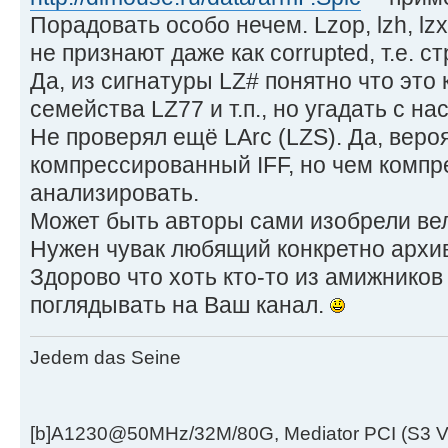
Порадовать особо нечем. Lzop, lzh, lzx
не признают даже как corrupted, т.е. с
Да, из сигнатуры LZ# понятно что это 
семейства LZ77 и т.п., но угадать с на
Не проверял ещё LArc (LZS). Да, веро
компрессированный IFF, но чем комп
анализировать.
Может быть авторы сами изобрели вел
Нужен чувак любящий конкретно архи
Здорово что хоть кто-то из амижников
поглядывать на Ваш канал.
Jedem das Seine
[b]A1230@50MHz/32M/80G, Mediator PCI (S3 