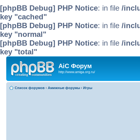
[phpBB Debug] PHP Notice
: in file
/inc
key "cached"
[phpBB Debug] PHP Notice
: in file
/inc
key "normal"
[phpBB Debug] PHP Notice
: in file
/inc
key "total"
AiC Форум
http://www.amiga.org.ru/
Список форумов
‹
Амижные форумы
‹
Игры