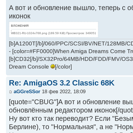
А вот и обновление вышло, теперь с
иконок
ВЛОЖЕНИЯ
WB321-RU-1024x768.png (189.59 KiB) Просмотров: 349051
[b]A1200T[/b]/060/PPC/SCSI/BV/NET/128MB
- [color=#FF0000]When Amiga Dreams Come True
[b]CD32[/b]/SX32Pro/64MB/HDD/FDD/FMV/OS39
Dream Console
[/color]
Re: AmigaOS 3.2 Classic 68K
aGGreSSor
18 фев 2022, 18:09
[quote="CBUG"]А вот и обновление вы
обновлённым редактором иконок[/quot
Ну вот кто так переводит? Если "Без
Берлине), то "Нормальная", а не "Нор