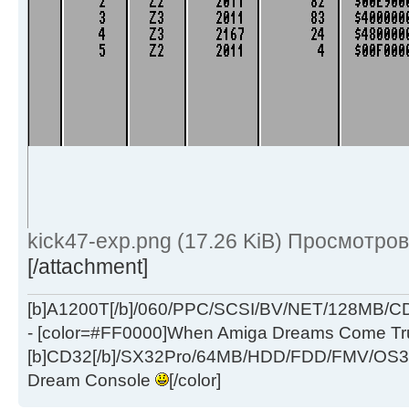
kick47-exp.png (17.26 KiB) Просмотров
[/attachment]
[b]A1200T[/b]/060/PPC/SCSI/BV/NET/128MB
- [color=#FF0000]When Amiga Dreams Come True
[b]CD32[/b]/SX32Pro/64MB/HDD/FDD/FMV/OS39
Dream Console
[/color]