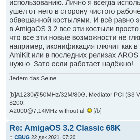
использованию. Лично я всегда исполь
ушёл от него в сторону чистого рабоч
обвешанной костылями. И всё равно э
в AmigaOS 3.2 все эти костыли просто
что все эти новые возможности не глю
например, иконификация глючит как в
AmiKit или в последних релизах AROS 
нужно. Зато если работает надёжно!..
Jedem das Seine
[b]A1230@50MHz/32M/80G, Mediator PCI (S3 
8200;
A2000@7,14MHz without all
[/b]
Re: AmigaOS 3.2 Classic 68K
CBUG
22 дек 2021, 07:26