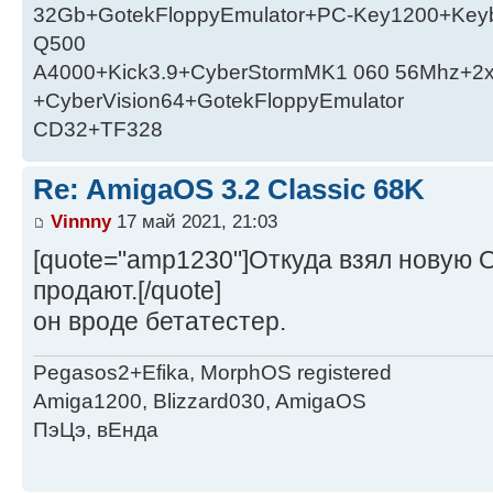
32Gb+GotekFloppyEmulator+PC-Key1200+Key
Q500
A4000+Kick3.9+CyberStormMK1 060 56Mhz+2
+CyberVision64+GotekFloppyEmulator
CD32+TF328
Re: AmigaOS 3.2 Classic 68K
Vinnny
17 май 2021, 21:03
[quote="amp1230"]Откуда взял новую 
продают.[/quote]
он вроде бетатестер.
Pegasos2+Efika, MorphOS registered
Amiga1200, Blizzard030, AmigaOS
ПэЦэ, вЕнда