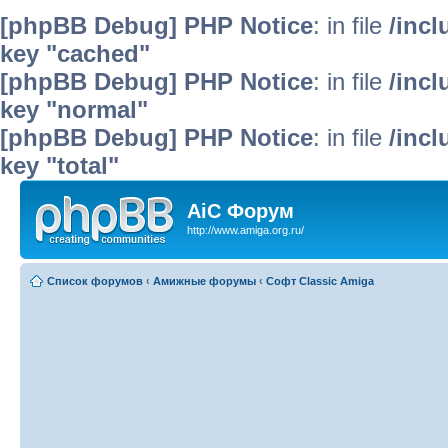
[phpBB Debug] PHP Notice
: in file
/inc
key "cached"
[phpBB Debug] PHP Notice
: in file
/inc
key "normal"
[phpBB Debug] PHP Notice
: in file
/inc
key "total"
AiC Форум
http://www.amiga.org.ru/
Список форумов
‹
Амижные форумы
‹
Софт Classic Amiga