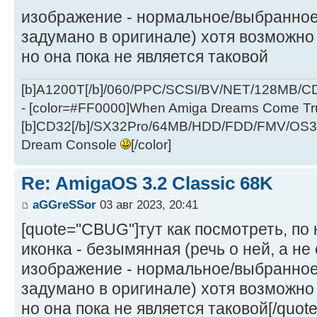
изображение - нормальное/выбранное 
задумано в оригинале) хотя возможно 
но она пока не является таковой
[b]A1200T[/b]/060/PPC/SCSI/BV/NET/128MB
- [color=#FF0000]When Amiga Dreams Come True
[b]CD32[/b]/SX32Pro/64MB/HDD/FDD/FMV/OS39
Dream Console
[/color]
Re: AmigaOS 3.2 Classic 68K
aGGreSSor
03 авг 2023, 20:41
[quote="CBUG"]тут как посмотреть, по 
иконка - безымянная (речь о ней, а не 
изображение - нормальное/выбранное 
задумано в оригинале) хотя возможно 
но она пока не является таковой[/quote