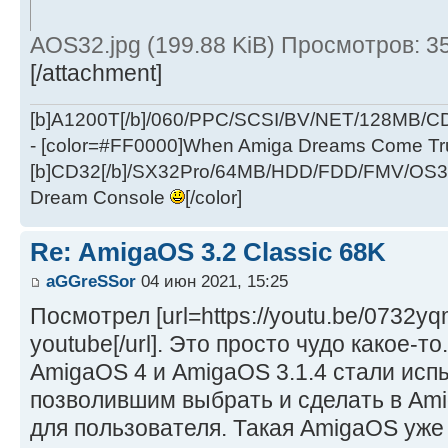
AOS32.jpg (199.88 KiB) Просмотров: 3
[/attachment]
[b]A1200T[/b]/060/PPC/SCSI/BV/NET/128MB
- [color=#FF0000]When Amiga Dreams Come True
[b]CD32[/b]/SX32Pro/64MB/HDD/FDD/FMV/OS39
Dream Console
[/color]
Re: AmigaOS 3.2 Classic 68K
aGGreSSor
04 июн 2021, 15:25
Посмотрел [url=https://youtu.be/0732
youtube[/url]. Это просто чудо какое-то
AmigaOS 4 и AmigaOS 3.1.4 стали ис
позволившим выбрать и сделать в Am
для пользователя. Такая AmigaOS уже 