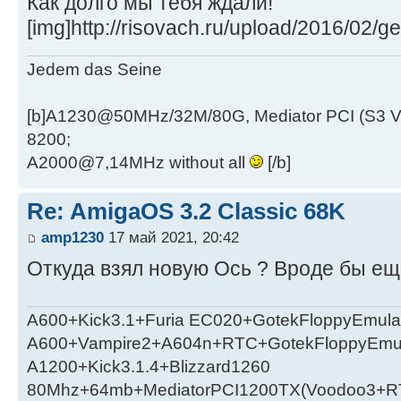
Как долго мы тебя ждали!
[img]http://risovach.ru/upload/2016/02/
Jedem das Seine
[b]A1230@50MHz/32M/80G, Mediator PCI (S3 
8200;
A2000@7,14MHz without all
[/b]
Re: AmigaOS 3.2 Classic 68K
amp1230
17 май 2021, 20:42
Откуда взял новую Ось ? Вроде бы ещ
A600+Kick3.1+Furia EC020+GotekFloppyEmula
A600+Vampire2+A604n+RTC+GotekFloppyEmul
A1200+Kick3.1.4+Blizzard1260
80Mhz+64mb+MediatorPCI1200TX(Voodoo3+RT