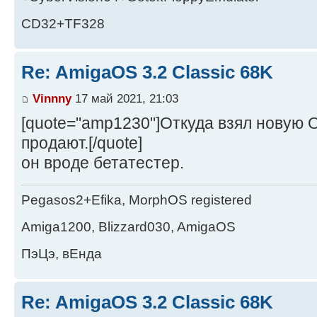
CD32+TF328
Re: AmigaOS 3.2 Classic 68K
Vinnny
17 май 2021, 21:03
[quote="amp1230"]Откуда взял новую 
продают.[/quote]
он вроде бетатестер.
Pegasos2+Efika, MorphOS registered
Amiga1200, Blizzard030, AmigaOS
ПэЦэ, вЕнда
Re: AmigaOS 3.2 Classic 68K