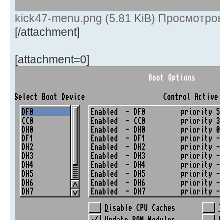
kick47-menu.png (5.81 KiB) Просмотро
[/attachment]
[attachment=0]