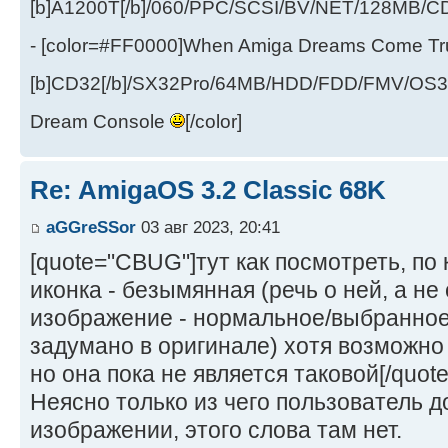
[b]A1200T[/b]/060/PPC/SCSI/BV/NET/128MB
- [color=#FF0000]When Amiga Dreams Come True
[b]CD32[/b]/SX32Pro/64MB/HDD/FDD/FMV/OS39
Dream Console
[/color]
Re: AmigaOS 3.2 Classic 68K
aGGreSSor
03 авг 2023, 20:41
[quote="CBUG"]тут как посмотреть, по 
иконка - безымянная (речь о ней, а не 
изображение - нормальное/выбранное 
задумано в оригинале) хотя возможно 
но она пока не является таковой[/quote
Неясно только из чего пользователь д
изображении, этого слова там нет.