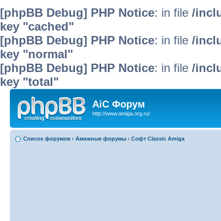
[phpBB Debug] PHP Notice
: in file
/inc
key "cached"
[phpBB Debug] PHP Notice
: in file
/inc
key "normal"
[phpBB Debug] PHP Notice
: in file
/inc
key "total"
AiC Форум
http://www.amiga.org.ru/
Список форумов
‹
Амижные форумы
‹
Софт Classic Amiga