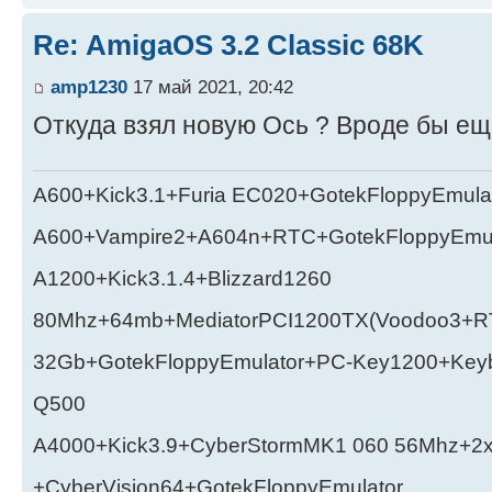
Re: AmigaOS 3.2 Classic 68K
amp1230
17 май 2021, 20:42
Откуда взял новую Ось ? Вроде бы ещ
A600+Kick3.1+Furia EC020+GotekFloppyEmula
A600+Vampire2+A604n+RTC+GotekFloppyEmul
A1200+Kick3.1.4+Blizzard1260
80Mhz+64mb+MediatorPCI1200TX(Voodoo3+RT
32Gb+GotekFloppyEmulator+PC-Key1200+Key
Q500
A4000+Kick3.9+CyberStormMK1 060 56Mhz+2
+CyberVision64+GotekFloppyEmulator