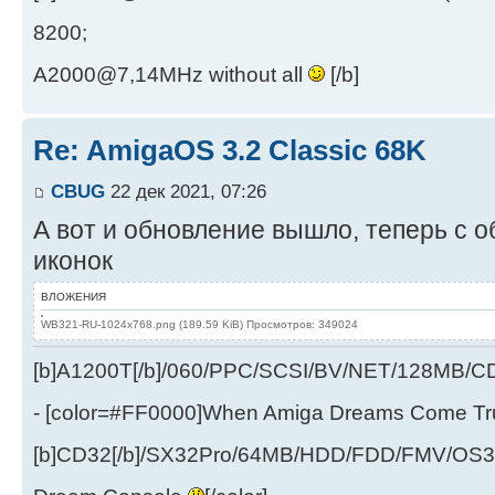
8200;
A2000@7,14MHz without all
[/b]
Re: AmigaOS 3.2 Classic 68K
CBUG
22 дек 2021, 07:26
А вот и обновление вышло, теперь с
иконок
ВЛОЖЕНИЯ
WB321-RU-1024x768.png (189.59 KiB) Просмотров: 349024
[b]A1200T[/b]/060/PPC/SCSI/BV/NET/128MB
- [color=#FF0000]When Amiga Dreams Come True
[b]CD32[/b]/SX32Pro/64MB/HDD/FDD/FMV/OS39