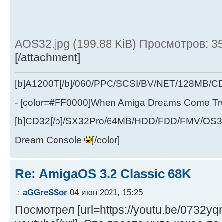
AOS32.jpg (199.88 KiB) Просмотров: 3
[/attachment]
[b]A1200T[/b]/060/PPC/SCSI/BV/NET/128MB
- [color=#FF0000]When Amiga Dreams Come True
[b]CD32[/b]/SX32Pro/64MB/HDD/FDD/FMV/OS39
Dream Console
[/color]
Re: AmigaOS 3.2 Classic 68K
aGGreSSor
04 июн 2021, 15:25
Посмотрел [url=https://youtu.be/0732