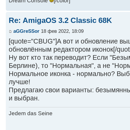
Dream Console
[/color]
Re: AmigaOS 3.2 Classic 68K
aGGreSSor
18 фев 2022, 18:09
[quote="CBUG"]А вот и обновление вы
обновлённым редактором иконок[/quot
Ну вот кто так переводит? Если "Без
Берлине), то "Нормальная", а не "Нор
Нормальное иконка - нормально? Выб
лучше!
Предлагаю свои варианты: безымянный
и выбран.
Jedem das Seine