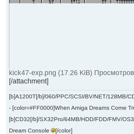
kick47-exp.png (17.26 KiB) Просмотров
[/attachment]
[b]A1200T[/b]/060/PPC/SCSI/BV/NET/128MB
- [color=#FF0000]When Amiga Dreams Come True
[b]CD32[/b]/SX32Pro/64MB/HDD/FDD/FMV/OS39
Dream Console
[/color]