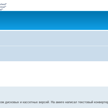
ached"
rmal"
al"
тком дисковых и кассетных версий. На амиге написал текстовый конверте