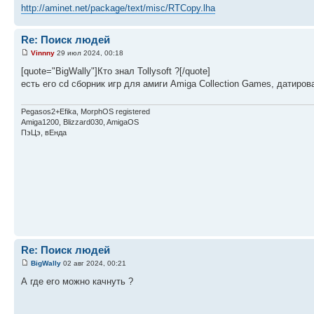
http://aminet.net/package/text/misc/RTCopy.lha
Re: Поиск людей
Vinnny
29 июл 2024, 00:18
[quote="BigWally"]Кто знал Tollysoft ?[/quote]
есть его cd сборник игр для амиги Amiga Collection Games, датиров
Pegasos2+Efika, MorphOS registered
Amiga1200, Blizzard030, AmigaOS
ПэЦэ, вЕнда
Re: Поиск людей
BigWally
02 авг 2024, 00:21
А где его можно качнуть ?