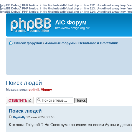
[phpBB Debug] PHP Notice
: in file
/includes/db/dbal.php
on line
112
:
Undefined array key "c
[phpBB Debug] PHP Notice
: in file
/includes/db/dbal.php
on line
113
:
Undefined array key "no
[phpBB Debug] PHP Notice
: in file
/includes/db/dbal.php
on line
114
:
Undefined array key "tot
AiC Форум
http://www.amiga.org.ru/
Список форумов
‹
Амижные форумы
‹
Остальное и Оффтопик
Поиск людей
Модераторы:
striimii
,
Vinnny
Ответить
Поиск людей
BigWally
22 июн 2024, 21:56
Кто знал Tollysoft ? На Спектруме он известен своим бутом и деся