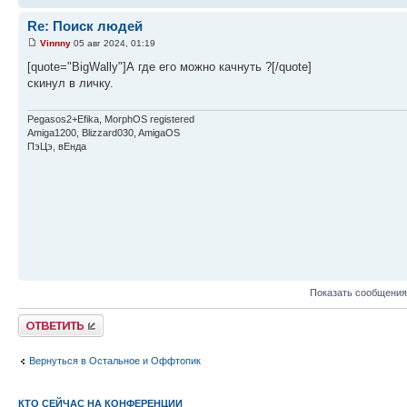
Re: Поиск людей
Vinnny
05 авг 2024, 01:19
[quote="BigWally"]А где его можно качнуть ?[/quote]
скинул в личку.
Pegasos2+Efika, MorphOS registered
Amiga1200, Blizzard030, AmigaOS
ПэЦэ, вЕнда
Показать сообщения
Ответить
Вернуться в Остальное и Оффтопик
КТО СЕЙЧАС НА КОНФЕРЕНЦИИ