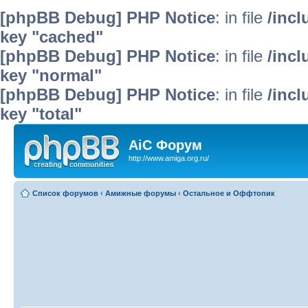
[phpBB Debug] PHP Notice
: in file
/inc
key "cached"
[phpBB Debug] PHP Notice
: in file
/inc
key "normal"
[phpBB Debug] PHP Notice
: in file
/inc
key "total"
AiC Форум
http://www.amiga.org.ru/
Список форумов
‹
Амижные форумы
‹
Остальное и Оффтопик