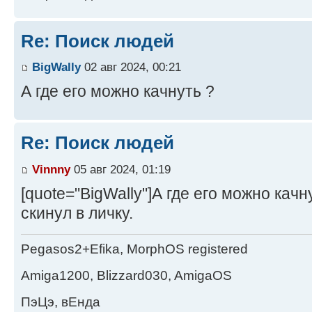
Re: Поиск людей
BigWally
02 авг 2024, 00:21
А где его можно качнуть ?
Re: Поиск людей
Vinnny
05 авг 2024, 01:19
[quote="BigWally"]А где его можно качну
скинул в личку.
Pegasos2+Efika, MorphOS registered
Amiga1200, Blizzard030, AmigaOS
ПэЦэ, вЕнда