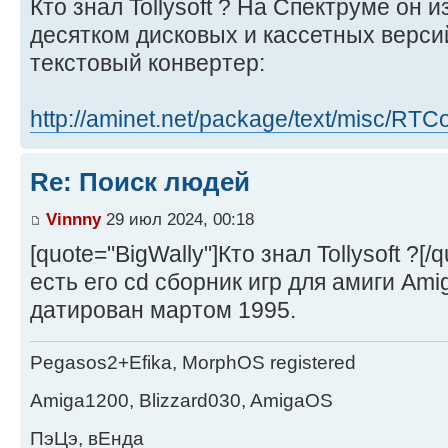
Кто знал Tollysoft ? На Спектруме он 
десятком дисковых и кассетных верси
текстовый конвертер:
http://aminet.net/package/text/misc/RTC
Re: Поиск людей
Vinnny
29 июл 2024, 00:18
[quote="BigWally"]Кто знал Tollysoft ?[/q
есть его cd сборник игр для амиги Ami
датирован мартом 1995.
Pegasos2+Efika, MorphOS registered
Amiga1200, Blizzard030, AmigaOS
ПэЦэ, вЕнда