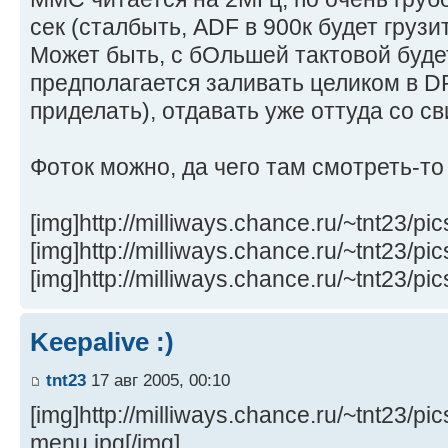
сек (сталбыть, ADF в 900к будет грузи
Может быть, с бОльшей тактовой буде
предполагается заливать целиком в 
приделать), отдавать уже оттуда со св
Фоток можно, да чего там смотреть-т
[img]http://milliways.chance.ru/~tnt23/pi
[img]http://milliways.chance.ru/~tnt23/pi
[img]http://milliways.chance.ru/~tnt23/pi
Keepalive :)
tnt23
17 авг 2005, 00:10
[img]http://milliways.chance.ru/~tnt23/p
menu.jpg[/img]