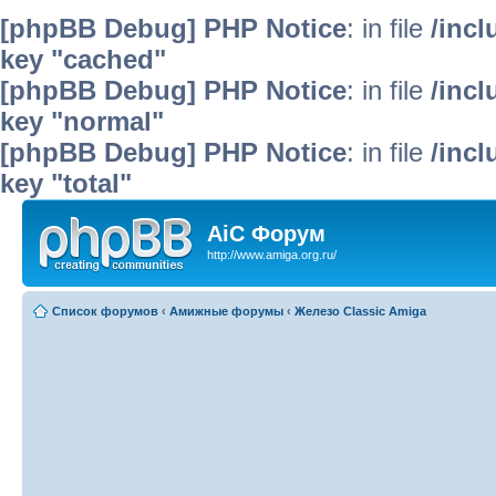
[phpBB Debug] PHP Notice
: in file
/inc
key "cached"
[phpBB Debug] PHP Notice
: in file
/inc
key "normal"
[phpBB Debug] PHP Notice
: in file
/inc
key "total"
AiC Форум
http://www.amiga.org.ru/
Список форумов
‹
Амижные форумы
‹
Железо Classic Amiga