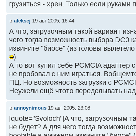
грузиться - хрен. Только если руками
aleksej
19 авг 2005, 16:44
А что, загрузочным такой вариант изн
чего тогда возможность выбора DC0 к
извините "биосе" (из головы вылетело
)
А то вот купил себе PCMCIA адаптер с
не пробовал с ним играться. Вобщемто
ПЦ. Но возможность загрузки с PCMC
Неужели ещё чтото переделывать на
annoynimous
19 авг 2005, 23:08
[quote="Svoloch"]А что, загрузочным 
не будет? А для чего тогда возможнос
bootable в амижном извините "биосе" 