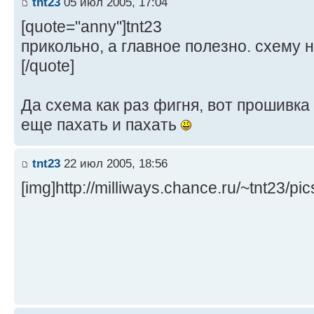
tnt23
05 июл 2005, 17:04
[quote="anny"]tnt23
прикольно, а главное полезно. схему 
[/quote]
Да схема как раз фигня, вот прошивка 
еще пахать и пахать
tnt23
22 июл 2005, 18:56
[img]http://milliways.chance.ru/~tnt23/p