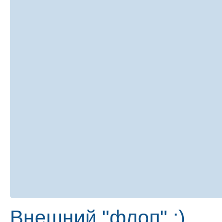
Внешний "флоп" :)